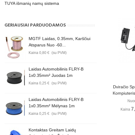
TUYA išmanių namų sistema
GERIAUSIAI PARDUODAMOS
MGTF Laidas, 0.35mm, Karščiui
Atsparus Nuo -60...
Kaina
0,80 €
(su PVM)
Laidas Automobilinis FLRY-B
1x0.35mm² Juodas 1m
Kaina
0,25 €
(su PVM)
Perži
Dviračio S
Kompiuteris
Laidas Automobilinis FLRY-B
Nuo
1x0.35mm² Mėlynas 1m
7
Kaina
Kaina
0,25 €
(su PVM)
Kontaktas Greitam Laidų