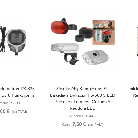
ūrėti
Peržiūrėti
pidometras TS-638
Žibintuvėlių Komplektas Su
Laiki
 Su 8 Funkcijomis
Laikikliais Dviračiui TS-663 3 LED
Re
Priekinės Lempos ,galines 5
roda: TS638
Raudoni LED
,00 €
(su PVM)
Nuoroda: TS663
7,50 €
Kaina
(su PVM)