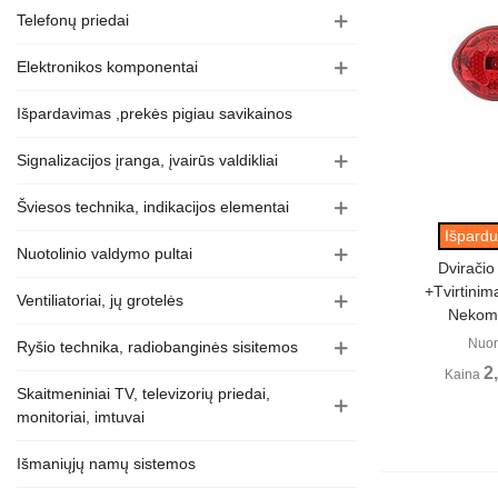
Telefonų priedai
Elektronikos komponentai
Išpardavimas ,prekės pigiau savikainos
Signalizacijos įranga, įvairūs valdikliai
Šviesos technika, indikacijos elementai
Perži
Išpardu
Nuotolinio valdymo pultai
Dviračio
+tvirtinim
Ventiliatoriai, jų grotelės
Nekom
Nuor
Ryšio technika, radiobanginės sisitemos
2
Kaina
Skaitmeniniai TV, televizorių priedai,
monitoriai, imtuvai
Išmaniųjų namų sistemos