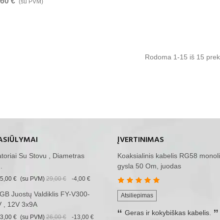
,60 €
(su PVM)
Rodoma
1
-15 iš 15 prek
ASIŪLYMAI
ĮVERTINIMAS
iatoriai Su Stovu , Diametras
Koaksialinis kabelis RG58 monoli
.
gysla 50 Om, juodas
5,00 €
(su PVM)
29,00 €
-4,00 €
B Juostų Valdiklis FY-V300-
Atsiliepimas
 , 12V 3x9A
Geras ir kokybiškas kabelis.
3,00 €
(su PVM)
26,00 €
-13,00 €