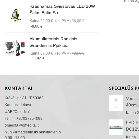
3
Kaina
Įkraunamas Šviestuvas LED 20W
Šaltai Balta Su...
Kaina
29,00 €
(su PVM)
38,00 €
-9,00 €
Akumuliatorinis Rankinis
Grandininis Pjūklas...
Kaina
37,00 €
(su PVM)
48,50 €
-11,50 €
KONTAKTAI
SPECIALŪS P
Krėvės pr. 81 LT-50362
Ventil
40cm..
Kaunas Lietuva
UAB "Omedita"
Kaina
2
Tel. nr.
+37037354093
LED RG
omedita@omedita.lt
DC12V
Nuo Pirmadienio iki penktadienio
Kaina
1
9:00 - 18:00