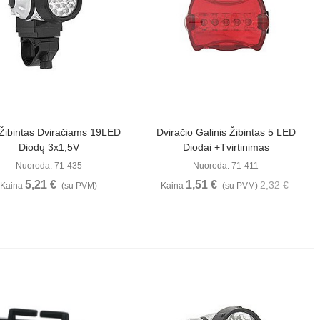
Peržiūrėti
Peržiūrėti
Žibintas Dviračiams 19LED
Dviračio Galinis Žibintas 5 LED
Diodų 3x1,5V
Diodai +tvirtinimas
Nuoroda: 71-435
Nuoroda: 71-411
5,21 €
1,51 €
2,32 €
Kaina
(su PVM)
Kaina
(su PVM)