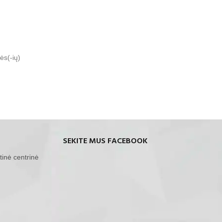
ės(-ių)
SEKITE MUS FACEBOOK
tinė centrinė