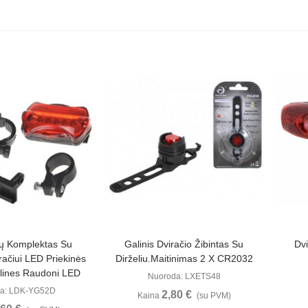
ūrėti
Peržiūrėti
ių Komplektas Su
Galinis Dviračio Žibintas Su
Dvi
iračiui LED Priekinės
Dirželiu.Maitinimas 2 X CR2032
lines Raudoni LED
Nuoroda: LXETS48
a: LDK-YG52D
2,80 €
Kaina
(su PVM)