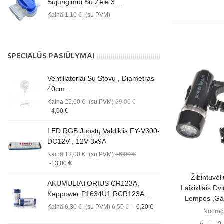
Sujungimui Su Žele 3...
Kaina
1,10 €
(su PVM)
SPECIALŪS PASIŪLYMAI
Ventiliatoriai Su Stovu , Diametras
40cm...
Kaina
25,00 €
(su PVM)
29,00 €
-4,00 €
LED RGB Juostų Valdiklis FY-V300-
DC12V , 12V 3x9A
Kaina
13,00 €
(su PVM)
26,00 €
-13,00 €
Perži
Žibintuvėl
AKUMULIATORIUS CR123A,
Laikikliais Dv
Keppower P1634U1 RCR123A...
Lempos ,ga
Kaina
6,30 €
(su PVM)
6,50 €
-0,20 €
Nuorod