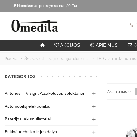
Nemokamas pristatymas nuo 80 Eur.
+
AKCIJOS
APIE MUS
K
Pradžia
>
Šviesos technika, indikacijos elementai
>
LED žibintai dviračiams
KATEGORIJOS
Aktualumas
Antenos, TV sign. Atšakotuvai, selektoriai
Automobilių elektronika
Baterijos, akumuliatoriai.
Buitinė technika ir jos dalys