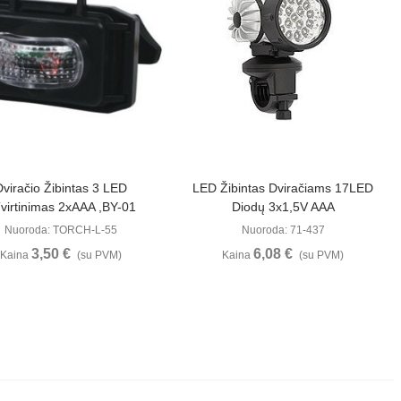
Peržiūrėti
Peržiūrėti
Dviračio Žibintas 3 LED
LED Žibintas Dviračiams 17LED
virtinimas 2xAAA ,BY-01
Diodų 3x1,5V AAA
Nuoroda: TORCH-L-55
Nuoroda: 71-437
3,50 €
6,08 €
Kaina
(su PVM)
Kaina
(su PVM)