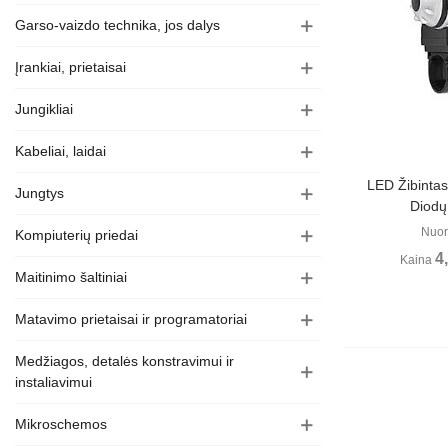
Garso-vaizdo technika, jos dalys
Įrankiai, prietaisai
Jungikliai
Kabeliai, laidai
Perži
LED Žibinta
Jungtys
Diodų
Nuor
Kompiuterių priedai
4
Kaina
Maitinimo šaltiniai
Matavimo prietaisai ir programatoriai
Medžiagos, detalės konstravimui ir
instaliavimui
Mikroschemos