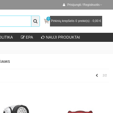
Prisijungti / Registruotis
0
Pirkinių krepšelis
0
prekė(s)
-
0,00 €
LITIKA
EPA
NAUJI PRODUKTAI
ČIAMS
Ankstesnis
2/2