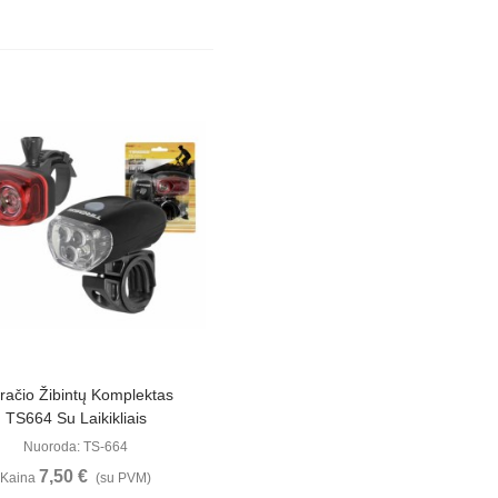
Peržiūrėti
račio Žibintų Komplektas
TS664 Su Laikikliais
Nuoroda: TS-664
7,50 €
Kaina
(su PVM)