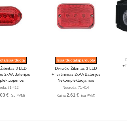
ūrėti
Peržiūrėti
otaIšparduota
IšparduotaIšparduota
+t
 Žibintas 3 LED
Dviračio Žibintas 3 LED
as 2xAA Baterijos
+tvirtinimas 2xAA Baterijos
plektuojamos
Nekomplektuojamos
oda: 71-412
Nuoroda: 71-414
,03 €
2,61 €
(su PVM)
Kaina
(su PVM)