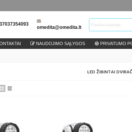
37037354093
omedita@omedita.lt
ONTAKTAI
NAUDOJIMO SĄLYGOS
PRIVATUMO PO
LED ŽIBINTAI DVIRA