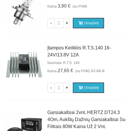
3,90 €
Kaina
(su PVM)
-
+
Į Krepšelį
Įtampos Keitiklis R.T.S.140 16-
24V/13.8V 12A
Nuoroda: R.T.S. 140
27,65 €
37,65 €
Kaina
(su PVM)
-
+
Į Krepšelį
Garsiakalbiai 2vnt. HERTZ DT24.3
4Om, Aukštų Dažnių Garsiakalbiai Su
Filtrais 80W Kaina Už 2 Vnt.