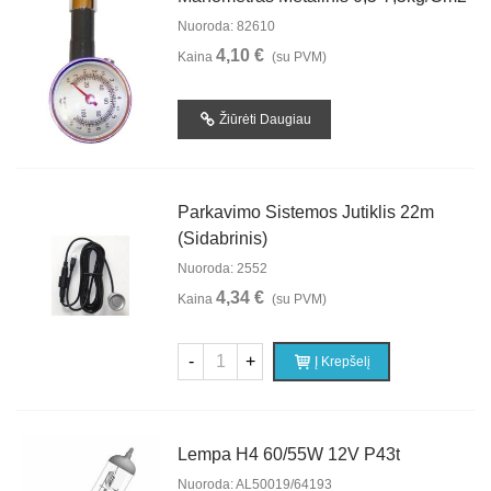
Nuoroda: 82610
4,10 €
Kaina
(su PVM)
Žiūrėti Daugiau
Parkavimo Sistemos Jutiklis 22m
(sidabrinis)
Nuoroda: 2552
4,34 €
Kaina
(su PVM)
-
+
Į Krepšelį
Lempa H4 60/55W 12V P43t
Nuoroda: AL50019/64193