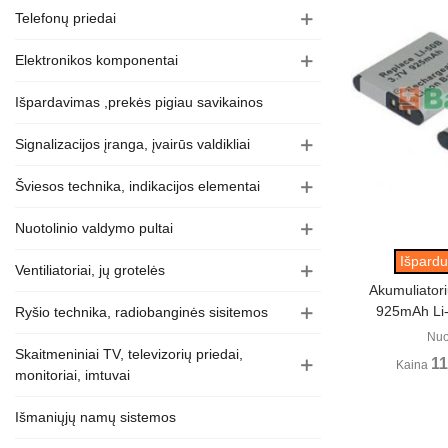
Telefonų priedai
Elektronikos komponentai
Išpardavimas ,prekės pigiau savikainos
Signalizacijos įranga, įvairūs valdikliai
Šviesos technika, indikacijos elementai
Nuotolinio valdymo pultai
Perži
Išpardu
Ventiliatoriai, jų grotelės
Akumuliator
925mAh Li
Ryšio technika, radiobanginės sisitemos
Nuo
Skaitmeniniai TV, televizorių priedai,
11
Kaina
monitoriai, imtuvai
Išmaniųjų namų sistemos