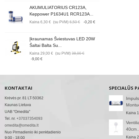
AKUMULIATORIUS CR123A,
Keppower P1634U1 RCR123A...
Kaina
6,30 €
(su PVM)
6,50 €
-0,20 €
Įkraunamas Šviestuvas LED 20W
Šaltai Balta Su...
Kaina
29,00 €
(su PVM)
38,00 €
-9,00 €
KONTAKTAI
SPECIALŪS P
Krėvės pr. 81 LT-50362
Impuls
Montu
Kaunas Lietuva
UAB "Omedita"
Kaina
1
Tel. nr.
+37037354093
Ventil
omedita@omedita.lt
40cm..
Nuo Pirmadienio iki penktadienio
Kaina
2
9:00 - 18:00