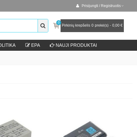
Prisijungti / Registruotis
0
Pirkinių krepšelis
0
prekė(s)
-
0,00 €
LITIKA
EPA
NAUJI PRODUKTAI