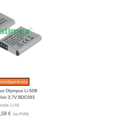
ūrėti
otaIšparduota
ius Olympus Li-50B
-Ion 3,7V BDC093
roda: Li-50
,58 €
(su PVM)