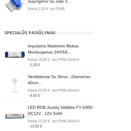
Sujungimui Su Žele 3...
Kaina
1,10 €
(su PVM)
SPECIALŪS PASIŪLYMAI
Impulsinis Maitinimo Blokas
Montuojamas 24V/5A...
Kaina
18,80 €
(su PVM)
19,80 €
-1,00 €
Ventiliatoriai Su Stovu , Diametras
40cm...
Kaina
25,00 €
(su PVM)
29,00 €
-4,00 €
LED RGB Juostų Valdiklis FY-V300-
DC12V , 12V 3x9A
Kaina
13,00 €
(su PVM)
26,00 €
-13,00 €