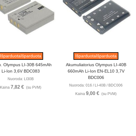
Peržiūrėti
Peržiūrėti
IšparduotaIšparduota
IšparduotaIšparduota
. Olympus LI-30B 645mAh
Akumuliatorius Olympus LI-40B
Li-Ion 3,6V BDC083
660mAh Li-Ion EN-EL10 3,7V
BDC006
Nuoroda: LI30B
Nuoroda: 016 / LI-40B / BDC006
7,82 €
Kaina
(su PVM)
9,00 €
Kaina
(su PVM)