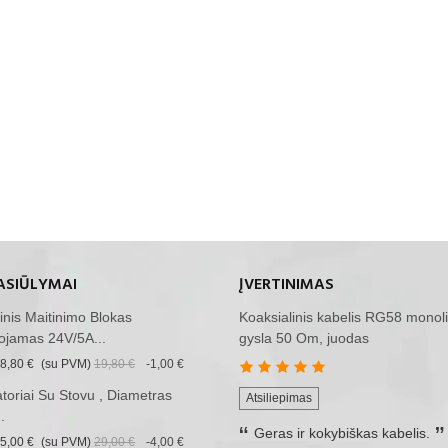
ASIŪLYMAI
ĮVERTINIMAS
inis Maitinimo Blokas
Koaksialinis kabelis RG58 monoli
ojamas 24V/5A...
gysla 50 Om, juodas
8,80 €
(su PVM)
19,80 €
-1,00 €
iatoriai Su Stovu , Diametras
Atsiliepimas
.
Geras ir kokybiškas kabelis.
5,00 €
(su PVM)
29,00 €
-4,00 €