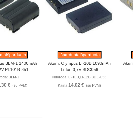
ūrėti
Peržiūrėti
otaIšparduota
IšparduotaIšparduota
pus BLM-1 1400mAh
Akum. Olympus LI-10B 1090mAh
Akum
,2V PL101B-851
Li-Ion 3,7V BDC056
roda: BLM-1
Nuoroda: LI-10B,LI-12B BDC-056
,30 €
14,02 €
(su PVM)
Kaina
(su PVM)