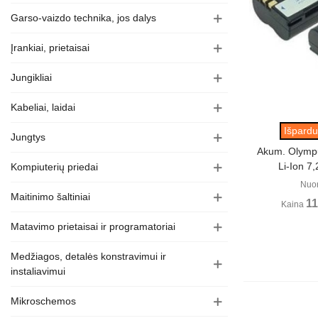
Garso-vaizdo technika, jos dalys
Įrankiai, prietaisai
Jungikliai
Kabeliai, laidai
Perži
Išpardu
Jungtys
Akum. Olym
Li-Ion 7
Kompiuterių priedai
Nuo
Maitinimo šaltiniai
11
Kaina
Matavimo prietaisai ir programatoriai
Medžiagos, detalės konstravimui ir
instaliavimui
Mikroschemos