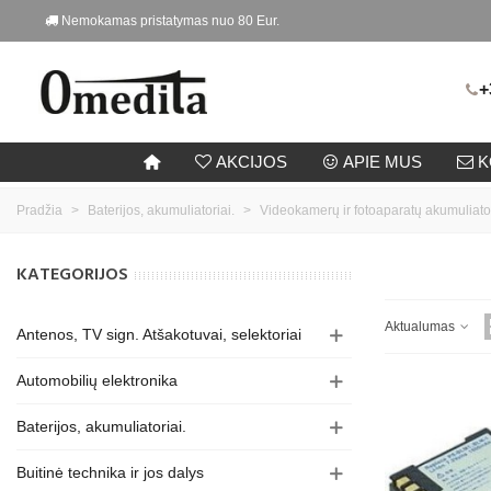
Nemokamas pristatymas nuo 80 Eur.
+
AKCIJOS
APIE MUS
K
Pradžia
>
Baterijos, akumuliatoriai.
>
Videokamerų ir fotoaparatų akumuliato
KATEGORIJOS
Aktualumas
Antenos, TV sign. Atšakotuvai, selektoriai
Automobilių elektronika
Baterijos, akumuliatoriai.
Buitinė technika ir jos dalys