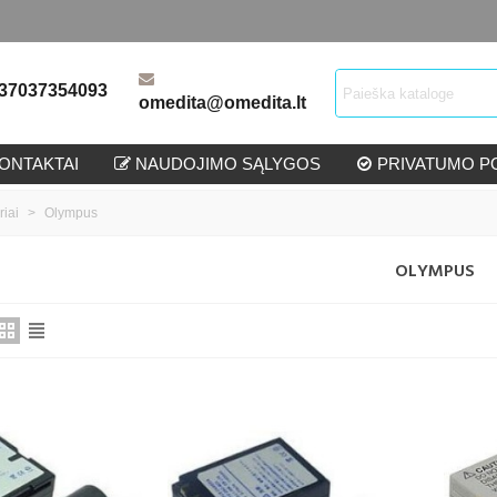
37037354093
omedita@omedita.lt
ONTAKTAI
NAUDOJIMO SĄLYGOS
PRIVATUMO PO
riai
>
Olympus
OLYMPUS