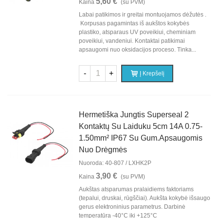
5,60 €
Kaina
(su PVM)
Labai patikimos ir greitai montuojamos dėžutės .
Korpusas pagamintas iš aukštos kokybės
plastiko, atsparaus UV poveikiui, cheminiam
poveikiui, vandeniui. Kontaktai patikimai
apsaugomi nuo oksidacijos proceso. Tinka...
-
+
Į Krepšelį
Hermetiška Jungtis Superseal 2
Kontaktų Su Laiduku 5cm 14A 0.75-
1.50mm² IP67 Su Gum.apsaugomis
Nuo Drėgmės
Nuoroda: 40-807 / LXHK2P
3,90 €
Kaina
(su PVM)
Aukštas atsparumas pralaidiems faktoriams
(tepalui, druskai, rūgščiai). Aukšta kokybė išsaugo
gerus elektroninius parametrus. Darbinė
temperatūra -40°C iki +125°C