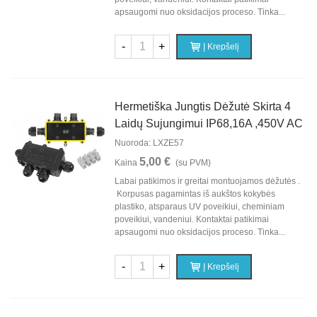
apsaugomi nuo oksidacijos proceso. Tinka...
-
+
Į Krepšelį
Hermetiška Jungtis Dėžutė Skirta 4
Laidų Sujungimui IP68,16A ,450V AC
Nuoroda: LXZE57
5,00 €
Kaina
(su PVM)
Labai patikimos ir greitai montuojamos dėžutės .
Korpusas pagamintas iš aukštos kokybės
plastiko, atsparaus UV poveikiui, cheminiam
poveikiui, vandeniui. Kontaktai patikimai
apsaugomi nuo oksidacijos proceso. Tinka...
-
+
Į Krepšelį