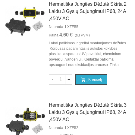
Hermetiška Jungties Dėžutė Skirta 2
Laidų 3 Gyslų Sujungimui IP68, 24A
,450V AC
Nuoroda: LXZE55
4,60 €
Kaina
(su PVM)
Labai patikimos ir greitai montuojamos dėžutės .
Korpusas pagamintas iš aukštos kokybės
plastiko, atsparaus UV poveikiui, cheminiam
poveikiui, vandeniui. Kontaktai patikimai
apsaugomi nuo oksidacijos proceso. Tinka...
-
+
Į Krepšelį
Hermetiška Jungties Dėžutė Skirta 3
Laidų 3 Gyslų Sujungimui IP68, 24A
,450V AC
Nuoroda: LXZE52