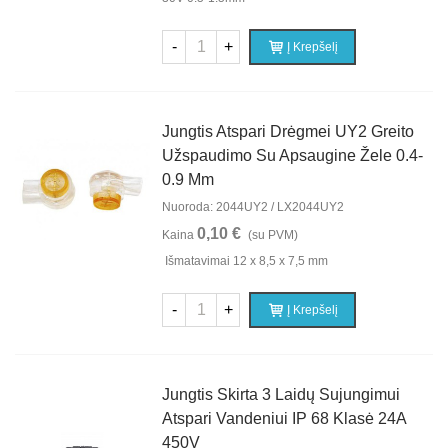
-
+
Į Krepšelį
Jungtis Atspari Drėgmei UY2 Greito
Užspaudimo Su Apsaugine Žele 0.4-
0.9 Mm
Nuoroda: 2044UY2 / LX2044UY2
0,10 €
Kaina
(su PVM)
Išmatavimai 12 x 8,5 x 7,5 mm
-
+
Į Krepšelį
Jungtis Skirta 3 Laidų Sujungimui
Atspari Vandeniui IP 68 Klasė 24A
450V