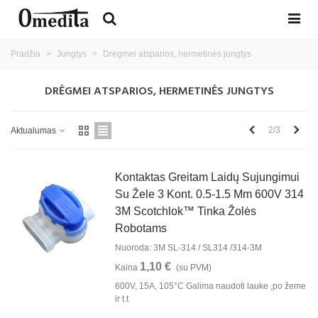
Pradžia
>
Jungtys
>
Drėgmei atsparios, hermetinės jungtys
DRĖGMEI ATSPARIOS, HERMETINĖS JUNGTYS
Ankstesnis
Kita
2/3
Aktualumas
Kontaktas Greitam Laidų Sujungimui
Su Žele 3 Kont. 0.5-1.5 Mm 600V 314
3M Scotchlok™ Tinka Žolės
Robotams
Nuoroda: 3M SL-314 / SL314 /314-3M
1,10 €
Kaina
(su PVM)
600V, 15A, 105°C Galima naudoti lauke ,po žeme
ir t.t