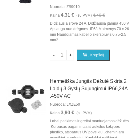
Nuoroda: ZS9010
4,31 €
4,40 €
Kaina
(su PVM)
Didžiausia srovė 24 A. Didžiausia įtampa 450 V
Apsauga nuo drėgmės IP68 Matmenys 70 x 26
mm Naudojamas kabelio skerspjūvis 0,75-2,5
mm2
-
+
Į Krepšelį
Hermetiška Jungtis Dėžutė Skirta 2
Laidų 3 Gyslų Sujungimui IP66,24A
,450V AC
Nuoroda: LXZE50
3,90 €
Kaina
(su PVM)
Labai patikimos ir greitai montuojamos dėžutės .
Korpusas pagamintas iš aukštos kokybės
plastiko, atsparaus UV poveikiui, cheminiam
poveikiui, vandeniui. Kontaktai patikimai