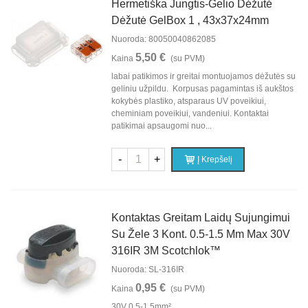
Hermetiška Jungtis-Gelio Dėžutė
Dėžutė GelBox 1 , 43x37x24mm
Nuoroda: 80050040862085
5,50 €
Kaina
(su PVM)
labai patikimos ir greitai montuojamos dėžutės su
geliniu užpildu. Korpusas pagamintas iš aukštos
kokybės plastiko, atsparaus UV poveikiui,
cheminiam poveikiui, vandeniui. Kontaktai
patikimai apsaugomi nuo...
-
+
Į Krepšelį
Kontaktas Greitam Laidų Sujungimui
Su Žele 3 Kont. 0.5-1.5 Mm Max 30V
316IR 3M Scotchlok™
Nuoroda: SL-316IR
0,95 €
Kaina
(su PVM)
30V 0.5-1.5mm²