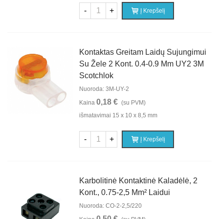
-
+
Į Krepšelį
Kontaktas Greitam Laidų Sujungimui
Su Žele 2 Kont. 0.4-0.9 Mm UY2 3M
Scotchlok
Nuoroda: 3M-UY-2
0,18 €
Kaina
(su PVM)
išmatavimai 15 x 10 x 8,5 mm
-
+
Į Krepšelį
Karbolitinė Kontaktinė Kaladėlė, 2
Kont., 0.75-2,5 Mm² Laidui
Nuoroda: СО-2-2,5/220
0,50 €