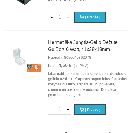
Kaina
(su PVM)
-
+
Į Krepšelį
Hermetiška Jungtis-Gelio Dėžutė
GelBoX 0 Watt, 41x28x19mm
Nuoroda: 8050040862078
4,50 €
Kaina
(su PVM)
labai patikimos ir greitai montuojamos dėžutės su
geliniu užpildu. Korpusas pagamintas iš aukštos
kokybės plastiko, atsparaus UV poveikiui,
cheminiam poveikiui, vandeniui. Kontaktai
patikimai apsaugomi nuo...
-
+
Į Krepšelį