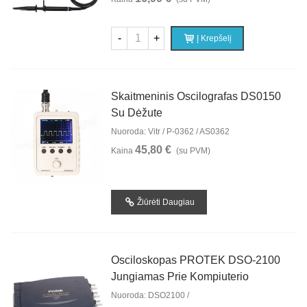
-
+
Į Krepšelį
Skaitmeninis Oscilografas DS0150
Su Dėžute
Nuoroda: Vitr / P-0362 / AS0362
45,80 €
Kaina
(su PVM)
Žiūrėti Daugiau
Osciloskopas PROTEK DSO-2100
Jungiamas Prie Kompiuterio
Nuoroda: DSO2100 /