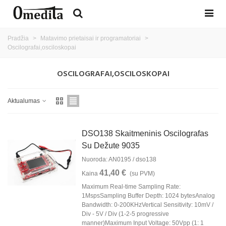
Pradžia
>
Matavimo prietaisai ir programatoriai
>
Oscilografai,osciloskopai
OSCILOGRAFAI,OSCILOSKOPAI
Aktualumas
DSO138 Skaitmeninis Oscilografas
Su Dežute 9035
Nuoroda: AN0195 / dso138
41,40 €
Kaina
(su PVM)
Maximum Real-time Sampling Rate:
1MspsSampling Buffer Depth: 1024 bytesAnalog
Bandwidth: 0-200KHzVertical Sensitivity: 10mV /
Div - 5V / Div (1-2-5 progressive
manner)Maximum Input Voltage: 50Vpp (1: 1