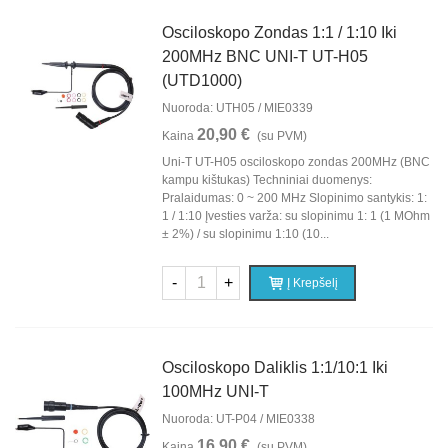
Osciloskopo Zondas 1:1 / 1:10 Iki
200MHz BNC UNI-T UT-H05
(UTD1000)
Nuoroda: UTH05 / MIE0339
20,90 €
Kaina
(su PVM)
Uni-T UT-H05 osciloskopo zondas 200MHz (BNC
kampu kištukas) Techniniai duomenys:
Pralaidumas: 0 ~ 200 MHz Slopinimo santykis: 1:
1 / 1:10 Įvesties varža: su slopinimu 1: 1 (1 MOhm
± 2%) / su slopinimu 1:10 (10...
-
+
Į Krepšelį
Osciloskopo Daliklis 1:1/10:1 Iki
100MHz UNI-T
Nuoroda: UT-P04 / MIE0338
16,90 €
Kaina
(su PVM)