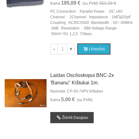
195,09 €
350,09 €
Kaina
(su PVM)
PC Connection : Parallel Power : DC ±8V
Channel : 2Channel Impedance : 1MҐШ25pF
Coupling : AC/DC/GND Bandwidth : DC~30MHz
-3dB Resolution : 8Bit Voltage Range :
50mV~5V, 1,2,5 7Steps...
-
+
Į Krepšelį
Laidas Osciloskopui BNC-2x
'bananu" Kištukai 1m.
Nuoroda: CP-50-74PV kištukas
5,00 €
Kaina
(su PVM)
Žiūrėti Daugiau