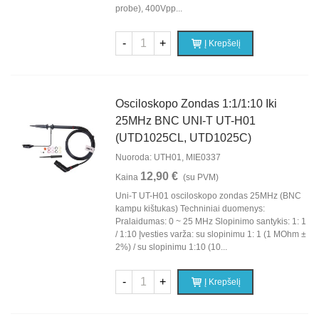
probe), 400Vpp...
-
+
Į Krepšelį
Osciloskopo Zondas 1:1/1:10 Iki
25MHz BNC UNI-T UT-H01
(UTD1025CL, UTD1025C)
Nuoroda: UTH01, MIE0337
12,90 €
Kaina
(su PVM)
Uni-T UT-H01 osciloskopo zondas 25MHz (BNC
kampu kištukas) Techniniai duomenys:
Pralaidumas: 0 ~ 25 MHz Slopinimo santykis: 1: 1
/ 1:10 Įvesties varža: su slopinimu 1: 1 (1 MOhm ±
2%) / su slopinimu 1:10 (10...
-
+
Į Krepšelį