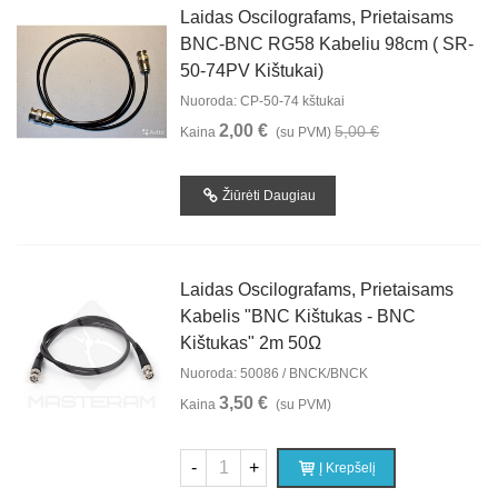
Laidas Oscilografams, Prietaisams
BNC-BNC RG58 Kabeliu 98cm ( SR-
50-74PV Kištukai)
Nuoroda: CP-50-74 kštukai
2,00 €
5,00 €
Kaina
(su PVM)
Žiūrėti Daugiau
Laidas Oscilografams, Prietaisams
Kabelis "BNC Kištukas - BNC
Kištukas" 2m 50Ω
Nuoroda: 50086 / BNCK/BNCK
3,50 €
Kaina
(su PVM)
-
+
Į Krepšelį