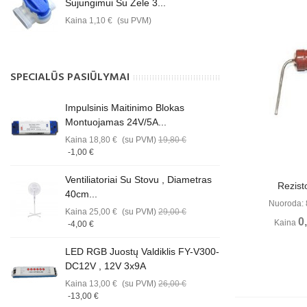
Sujungimui Su Žele 3...
Kaina
1,10 €
(su PVM)
SPECIALŪS PASIŪLYMAI
Impulsinis Maitinimo Blokas
Montuojamas 24V/5A...
Kaina
18,80 €
(su PVM)
19,80 €
-1,00 €
Ventiliatoriai Su Stovu , Diametras
Perži
Rezist
40cm...
Nuoroda: 
Kaina
25,00 €
(su PVM)
29,00 €
0
Kaina
-4,00 €
LED RGB Juostų Valdiklis FY-V300-
DC12V , 12V 3x9A
Kaina
13,00 €
(su PVM)
26,00 €
-13,00 €