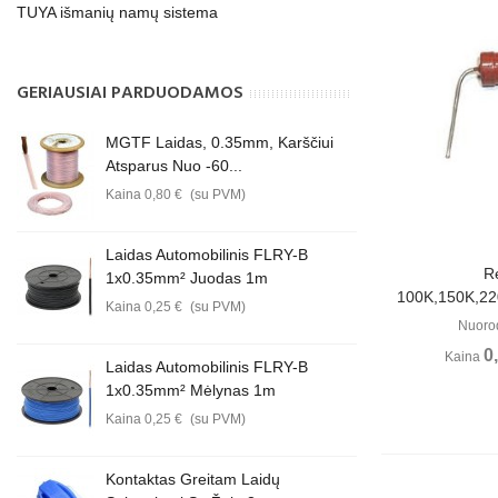
TUYA išmanių namų sistema
GERIAUSIAI PARDUODAMOS
MGTF Laidas, 0.35mm, Karščiui
Atsparus Nuo -60...
Kaina
0,80 €
(su PVM)
Laidas Automobilinis FLRY-B
Perži
Re
1x0.35mm² Juodas 1m
100K,150K,22
Kaina
0,25 €
(su PVM)
Nuoro
0
Kaina
Laidas Automobilinis FLRY-B
1x0.35mm² Mėlynas 1m
Kaina
0,25 €
(su PVM)
Kontaktas Greitam Laidų