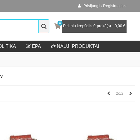
Prisijungti / Registruotis
0
Pirkinių krepšelis
0
prekė(s)
-
0,00 €
LITIKA
EPA
NAUJI PRODUKTAI
2W
Ankstesnis
Kita
2/12