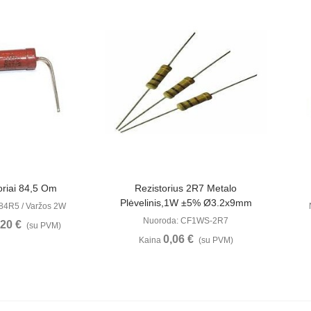
ūrėti
Peržiūrėti
oriai 84,5 Om
Rezistorius 2R7 Metalo
Plėvelinis,1W ±5% Ø3.2x9mm
84R5 / Varžos 2W
Nuoroda: CF1WS-2R7
,20 €
(su PVM)
0,06 €
Kaina
(su PVM)