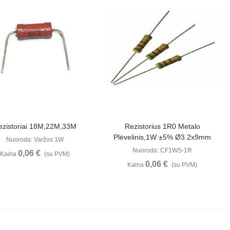
Peržiūrėti
Peržiūrėti
ezistoriai 18M,22M,33M
Rezistorius 1R0 Metalo
Plėvelinis,1W ±5% Ø3.2x9mm
Nuoroda: Varžos 1W
Nuoroda: CF1WS-1R
0,06 €
Kaina
(su PVM)
0,06 €
Kaina
(su PVM)