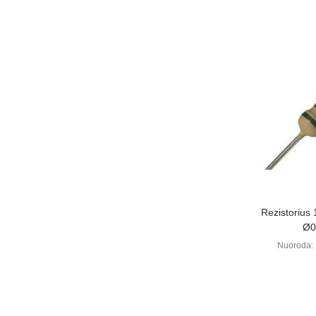
Perži
Rezistorius
Ø0
Nuoroda: 
0
Kaina