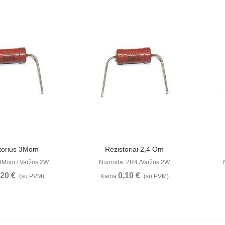
ūrėti
Peržiūrėti
torius 3Mom
Rezistoriai 2,4 Om
3Mom / Varžos 2W
Nuoroda: 2R4 /Varžos 2W
,20 €
0,10 €
(su PVM)
Kaina
(su PVM)