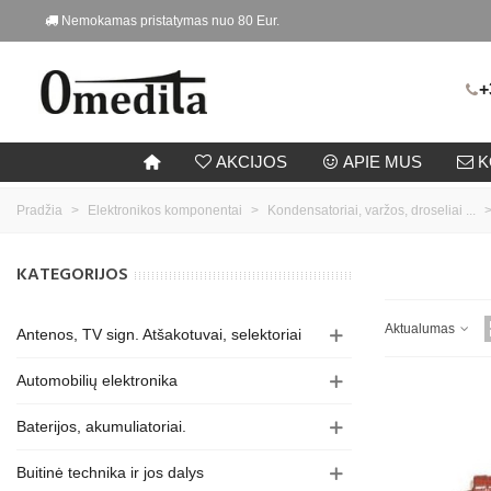
Nemokamas pristatymas nuo 80 Eur.
+
AKCIJOS
APIE MUS
K
Pradžia
>
Elektronikos komponentai
>
Kondensatoriai, varžos, droseliai ...
KATEGORIJOS
Aktualumas
Antenos, TV sign. Atšakotuvai, selektoriai
Automobilių elektronika
Baterijos, akumuliatoriai.
Buitinė technika ir jos dalys