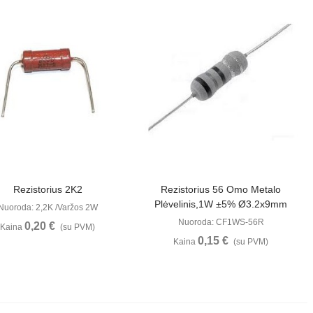
Peržiūrėti
Peržiūrėti
Rezistorius 2K2
Rezistorius 56 Omo Metalo
Plėvelinis,1W ±5% Ø3.2x9mm
Nuoroda: 2,2K /Varžos 2W
Nuoroda: CF1WS-56R
0,20 €
Kaina
(su PVM)
0,15 €
Kaina
(su PVM)