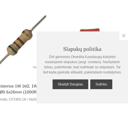
×
Slapukų politika
0
Dėl geresnės Omedita.lt paslaugų kokybės
Krepšelis
naudojame slapukus (angl. cookies). Naršydami
toliau, patvirtinate, kad sutinkate su slapukais. Tai
0
bet kada galėsite atšaukti, pakeisdami nustatymus.
Žiūrėta
Skaityti Daugiau
Sutinku
Peržiūrėti
Peržiūrėti
istorius 1W 1kΩ, 1W,5%,
Rezistoriai 200,0 Om 1W
Ø0.6x26mm (1000R )
Nuoroda: 200R0 / Varžos 1W
Į viršų
roda: CF1WS-1K / Varžos 1W
0,10 €
Kaina
(su PVM)
0,10 €
Kaina
(su PVM)