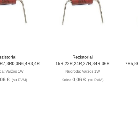
ūrėti
Peržiūrėti
zistoriai
Rezistoriai
R7,3R0,3R6,4R3,4R7,5R1,5R6
15R,22R,24R,27R,34R,36R
7R5,8
da: Varžos 1W
Nuoroda: Varžos 1W
,06 €
0,06 €
(su PVM)
Kaina
(su PVM)