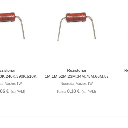
ūrėti
Peržiūrėti
zistoriai
Rezistoriai
R
0K,240K,390K,510K,560K
1M,1M,52M,23M,34M,75M,66M,87M,58M2
da: Varžos 1W
Nuoroda: Varžos 1W
,06 €
0,10 €
(su PVM)
Kaina
(su PVM)