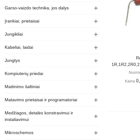
Garso-vaizdo technika, jos dalys
Įrankiai, prietaisai
Jungikliai
Kabeliai, laidai
Perži
Re
Jungtys
1R,1R2,2R0,2
Nuoro
Kompiuterių priedai
0
Kaina
Maitinimo šaltiniai
Matavimo prietaisai ir programatoriai
Medžiagos, detalės konstravimui ir
instaliavimui
Mikroschemos