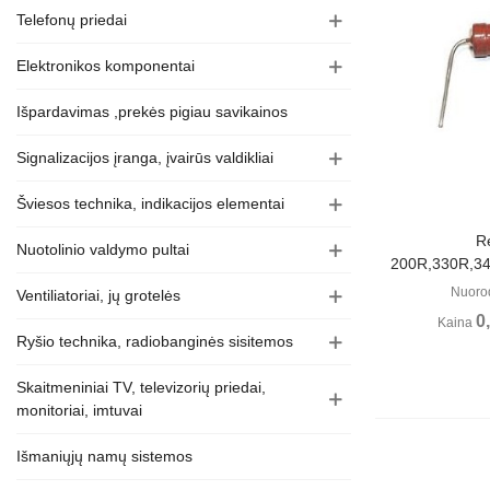
Telefonų priedai
Elektronikos komponentai
Išpardavimas ,prekės pigiau savikainos
Signalizacijos įranga, įvairūs valdikliai
Šviesos technika, indikacijos elementai
Perži
Re
Nuotolinio valdymo pultai
200R,330R,3
Nuoro
Ventiliatoriai, jų grotelės
0
Kaina
Ryšio technika, radiobanginės sisitemos
Skaitmeniniai TV, televizorių priedai,
monitoriai, imtuvai
Išmaniųjų namų sistemos