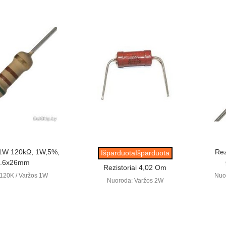
ūrėti
Peržiūrėti
 1W 120kΩ, 1W,5%,
Rez
IšparduotaIšparduota
.6x26mm
Rezistoriai 4,02 Om
120K / Varžos 1W
Nuo
Nuoroda: Varžos 2W
,10 €
(su PVM)
0,10 €
Kaina
(su PVM)