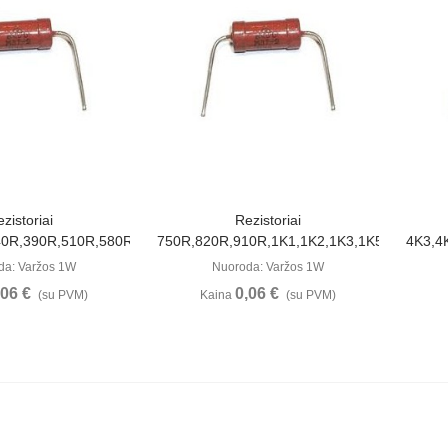
ūrėti
Peržiūrėti
zistoriai
Rezistoriai
40R,390R,510R,580R,620R
750R,820R,910R,1K1,1K2,1K3,1K5,2K,2K7,3
4K3,4
da: Varžos 1W
Nuoroda: Varžos 1W
,06 €
0,06 €
(su PVM)
Kaina
(su PVM)