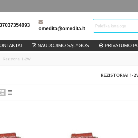
37037354093
omedita@omedita.lt
ONTAKTAI
NAUDOJIMO SĄLYGOS
PRIVATUMO PO
>
Rezistoriai 1-2W
REZISTORIAI 1-