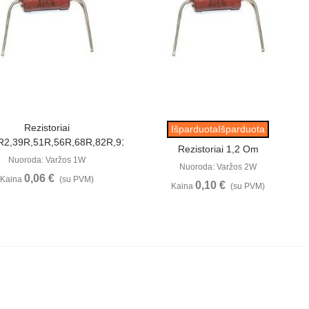
Peržiūrėti
Peržiūrėti
Rezistoriai
IšparduotaIšparduota
R2,39R,51R,56R,68R,82R,91R,100R,110R,150R
Rezistoriai 1,2 Om
Nuoroda: Varžos 1W
Nuoroda: Varžos 2W
0,06 €
Kaina
(su PVM)
0,10 €
Kaina
(su PVM)