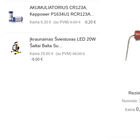
AKUMULIATORIUS CR123A,
Keppower P1634U1 RCR123A...
Kaina
6,30 €
(su PVM)
6,50 €
-0,20 €
Įkraunamas Šviestuvas LED 20W
Šaltai Balta Su...
Kaina
29,00 €
(su PVM)
38,00 €
-9,00 €
Perži
Rezis
Nuoroda: 
0
Kaina