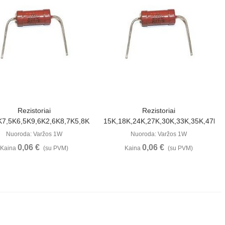
Peržiūrėti
Peržiūrėti
Rezistoriai
Rezistoriai
K,3K61
K7,5K6,5K9,6K2,6K8,7K5,8K2,8K25,12K
15K,18K,24K,27K,30K,33K,35K,47k,5
Nuoroda: Varžos 1W
Nuoroda: Varžos 1W
0,06 €
0,06 €
Kaina
(su PVM)
Kaina
(su PVM)