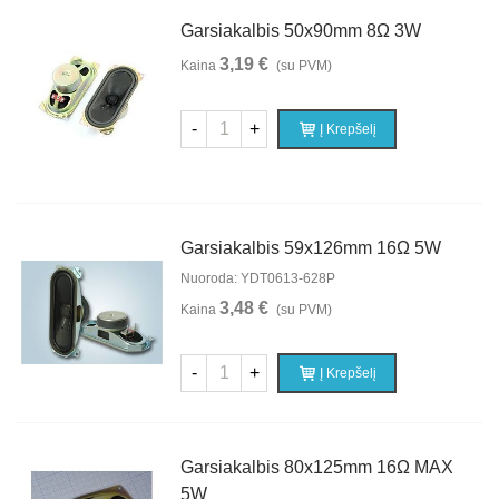
Garsiakalbis 50x90mm 8Ω 3W
3,19 €
Kaina
(su PVM)
-
+
Į Krepšelį
Garsiakalbis 59x126mm 16Ω 5W
Nuoroda: YDT0613-628P
3,48 €
Kaina
(su PVM)
-
+
Į Krepšelį
Garsiakalbis 80x125mm 16Ω MAX
5W