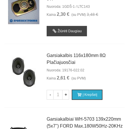
Nuoroda: 1GDŠ-1 / LTC143
2,30 €
3,48 €
Kaina
(su PVM)
Žiūrėti Daugiau
Garsiakalbis 116x180mm 8Ω
Plačiajuosčiai
Nuoroda: 19176-022.02
2,61 €
Kaina
(su PVM)
-
+
Į Krepšelį
Garsiakalbiai WH-5703 139x220mm
(5x7") FORD Max.180W50Hz-20KHz