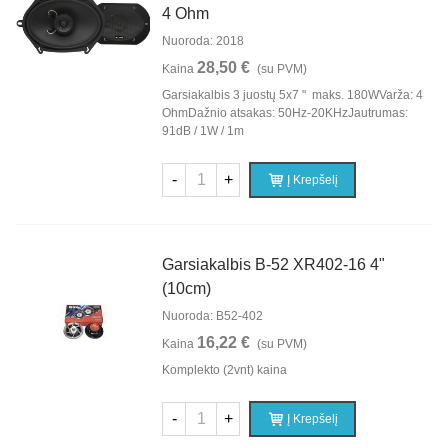
4 Ohm
Nuoroda: 2018
28,50 €
Kaina
(su PVM)
Garsiakalbis 3 juostų 5x7 " maks. 180WVarža: 4
OhmDažnio atsakas: 50Hz-20KHzJautrumas:
91dB / 1W / 1m
-
+
Į Krepšelį
Garsiakalbis B-52 XR402-16 4"
(10cm)
Nuoroda: B52-402
16,22 €
Kaina
(su PVM)
Komplekto (2vnt) kaina
-
+
Į Krepšelį