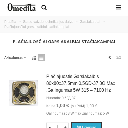
Pradžia
>
Garso-vaizdo technika, jos dalys
>
Garsiakalbiai
>
Plačiajuosčiai garsiakalbiai stačiakampiai
PLAČIAJUOSČIAI GARSIAKALBIAI STAČIAKAMPIAI
Ankstesnis
2/2
Aktualumas
Plačiajuostis Garsiakalbis
80x80x37.5mm 0,5GD-37 8Ω Max
.galingumas 5W 315 – 7100 Hz
Nuoroda: 0.5ГД-37
1,00 €
1,90 €
Kaina
(su PVM)
Galingumas : 3 W max .galingumas: 5 W
-
+
Į Krepšelį