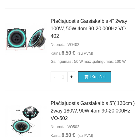
Plačiajuostis Garsiakalbis 4'' 2way
100W, 50W 4om 90-20.000Hz VO-
402
Nuoroda: VO402
6,50 €
Kaina
(su PVM)
Galingumas : 50 W max .galingumas: 100 W
-
+
Į Krepšelį
Plačiajuostis Garsiakalbis 5''( 130cm )
2way 180W, 90W 4om 90-20.000Hz
VO-502
Nuoroda: VO502
8,50 €
Kaina
(su PVM)