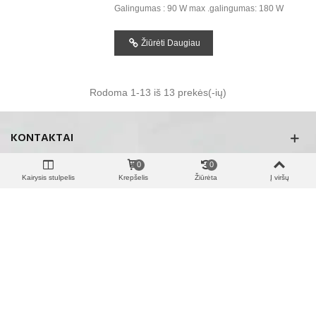
Galingumas : 90 W max .galingumas: 180 W
Žiūrėti Daugiau
Rodoma
1
-13 iš 13 prekės(-ių)
KONTAKTAI
0
0
Kairysis stulpelis
Krepšelis
Žiūrėta
Į viršų
INFORMACIJA
KATALOGAS
SOC.TINKLAI