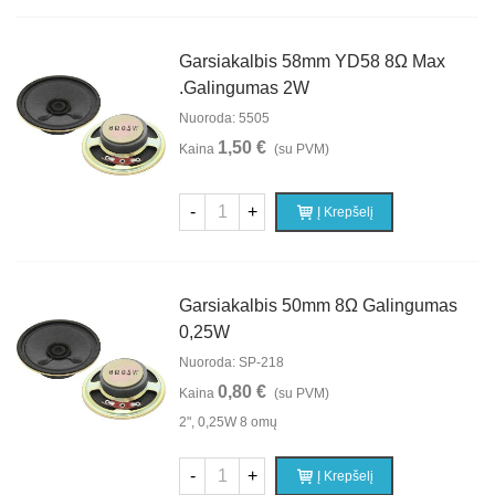
Garsiakalbis 58mm YD58 8Ω Max
.galingumas 2W
Nuoroda: 5505
1,50 €
Kaina
(su PVM)
-
+
Į Krepšelį
Garsiakalbis 50mm 8Ω Galingumas
0,25W
Nuoroda: SP-218
0,80 €
Kaina
(su PVM)
2", 0,25W 8 omų
-
+
Į Krepšelį