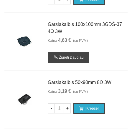
Garsiakalbis 100x100mm 3GDŠ-37
4Ω 3W
4,63 €
Kaina
(su PVM)
Žiūrėti Daugiau
Garsiakalbis 50x90mm 8Ω 3W
3,19 €
Kaina
(su PVM)
-
+
Į Krepšelį