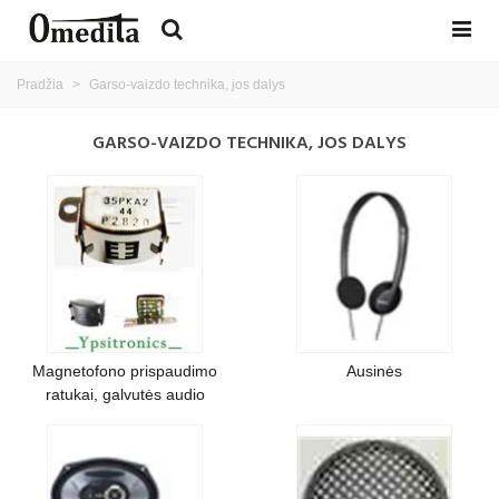
Pradžia
>
Garso-vaizdo technika, jos dalys
GARSO-VAIZDO TECHNIKA, JOS DALYS
Magnetofono prispaudimo
Ausinės
ratukai, galvutės audio