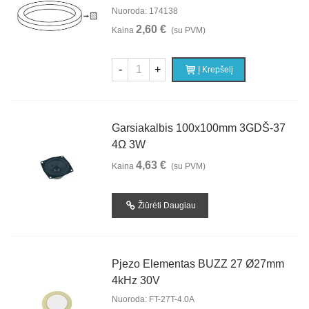
Nuoroda: 174138
2,60 €
Kaina
(su PVM)
-
+
Į Krepšelį
Garsiakalbis 100x100mm 3GDŠ-37
4Ω 3W
4,63 €
Kaina
(su PVM)
Žiūrėti Daugiau
Pjezo Elementas BUZZ 27 Ø27mm
4kHz 30V
Nuoroda: FT-27T-4.0A