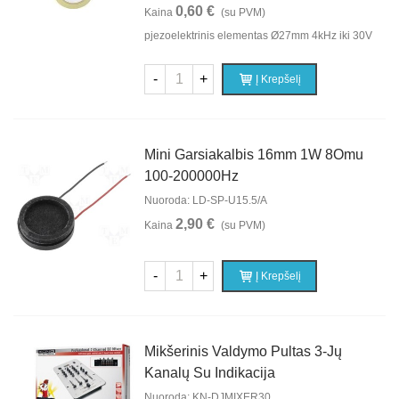
0,60 €
Kaina
(su PVM)
pjezoelektrinis elementas Ø27mm 4kHz iki 30V
-
+
Į Krepšelį
Mini Garsiakalbis 16mm 1W 8Omu
100-200000Hz
Nuoroda: LD-SP-U15.5/A
2,90 €
Kaina
(su PVM)
-
+
Į Krepšelį
Mikšerinis Valdymo Pultas 3-Jų
Kanalų Su Indikacija
Nuoroda: KN-DJMIXER30