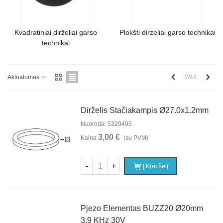
Kvadratiniai dirželiai garso
Plokšti dirzeliai garso technikai
technikai
Ankstesnis
Kita
2/42
Aktualumas
Dirželis Stačiakampis Ø27.0x1.2mm
Nuoroda: 5329495
3,00 €
Kaina
(su PVM)
-
+
Į Krepšelį
Pjezo Elementas BUZZ20 Ø20mm
3,9 KHz 30V