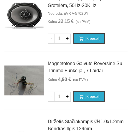
Grotelėm, 50Hz-20KHz
Nuoroda: EVR V-5702DY
32,15 €
Kaina
(su PVM)
-
+
Į Krepšelį
Magnetofono Galvutė Reversinė Su
Trinimo Funkcija , 7 Laidai
4,90 €
Kaina
(su PVM)
-
+
Į Krepšelį
Dirželis Stačiakampis Ø41.0x1.2mm
Bendras Ilgis 129mm