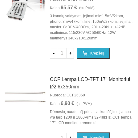
95,57 €
Kaina
(su PVM)
3 kanalų valdymas; įėjimai mic:1.5mV/2kom,
phono: 3mV/47kom, line: 150mV/27kom; išėjimai:
master: 0dB/1V/400Om, 20Hz-20kHz, +/-2dB;
maitinimas 115/230V AC 50/60Hz 12W;
matmenys 340x210x120mm
-
+
Į Krepšelį
CCF Lempa LCD-TFT 17" Monitoriui
Ø2.6x350mm
Nuoroda: CCF26350
6,90 €
Kaina
(su PVM)
Dėmesio, naudoti šį prietaisą, kur išėjimo įtampa
yra tarp 1200 ir 1800Vrms 32-48kHz. CCF lempa
17" LCD monitorių remontui
-
+
Į Krepšelį