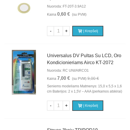
Nuoroda: FT-20T-3.9A12
0,60 €
Kaina
(su PVM)
-
+
Į Krepšelį
Universalus DV Pultas Su LCD, Oro
Kondicionieriams Airco KT-2072
Nuoroda: RC UNI/AIRCO1
7,00 €
9,00 €
Kaina
(su PVM)
Seniems modeliams Matmenys: 15,0 x 5,5 x 1,6
cm Baterijos: 2 x 1,5V – AAA (perkamos atskirai)
-
+
Į Krepšelį