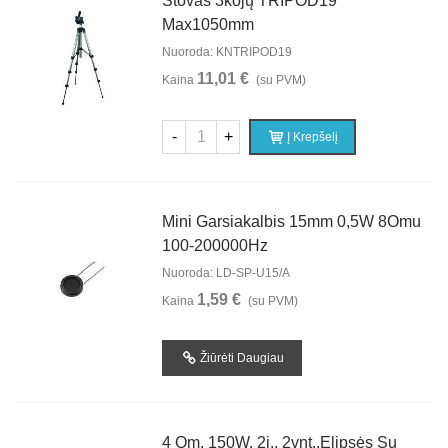
Stovas 3kojų TRIPOD19
Max1050mm
Nuoroda: KNTRIPOD19
11,01 €
Kaina
(su PVM)
-
+
Į Krepšelį
Mini Garsiakalbis 15mm 0,5W 8Omu
100-200000Hz
Nuoroda: LD-SP-U15/A
1,59 €
Kaina
(su PVM)
Žiūrėti Daugiau
4 Om, 150W, 2j., 2vnt.,elipsės Su