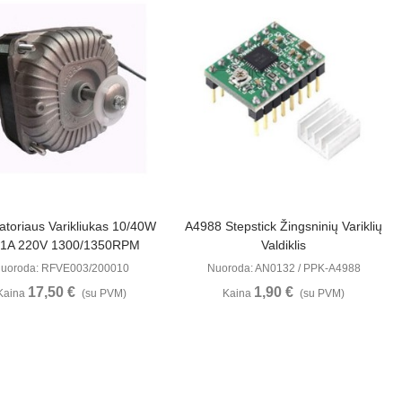
Peržiūrėti
Peržiūrėti
iatoriaus Varikliukas 10/40W
A4988 Stepstick Žingsninių Variklių
21A 220V 1300/1350RPM
Valdiklis
uoroda: RFVE003/200010
Nuoroda: AN0132 / PPK-A4988
17,50 €
1,90 €
Kaina
(su PVM)
Kaina
(su PVM)