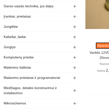
Garso-vaizdo technika, jos dalys
Įrankiai, prietaisai
Jungikliai
Kabeliai, laidai
Perži
Išpardu
Jungtys
Variklis 12
Kompiuterių priedai
20mm
Nuoro
Maitinimo šaltiniai
2
Kaina
Matavimo prietaisai ir programatoriai
Medžiagos, detalės konstravimui ir
instaliavimui
Mikroschemos