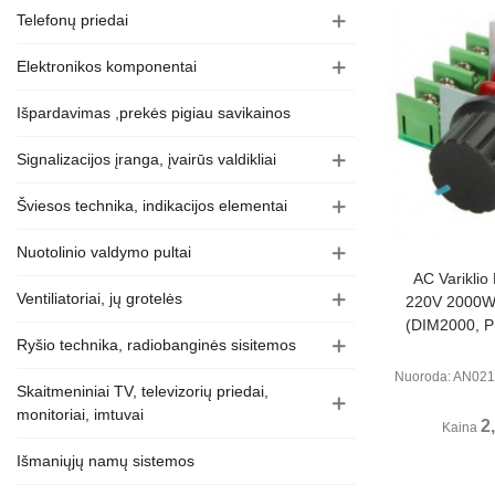
Telefonų priedai
Elektronikos komponentai
Išpardavimas ,prekės pigiau savikainos
Signalizacijos įranga, įvairūs valdikliai
Šviesos technika, indikacijos elementai
Nuotolinio valdymo pultai
Perži
AC Variklio
Ventiliatoriai, jų grotelės
220V 2000W
(DIM2000, 
Ryšio technika, radiobanginės sisitemos
Nuoroda: AN021
Skaitmeniniai TV, televizorių priedai,
monitoriai, imtuvai
2
Kaina
Išmaniųjų namų sistemos