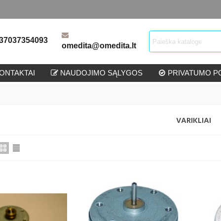
37037354093
omedita@omedita.lt
ONTAKTAI
NAUDOJIMO SĄLYGOS
PRIVATUMO PO
VARIKLIAI