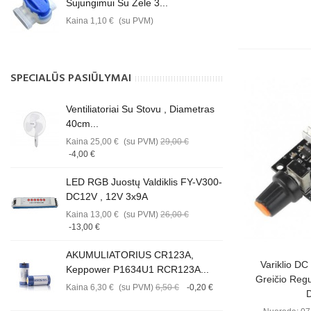
Sujungimui Su Žele 3...
Kaina
1,10 €
(su PVM)
SPECIALŪS PASIŪLYMAI
Ventiliatoriai Su Stovu , Diametras
40cm...
Kaina
25,00 €
(su PVM)
29,00 €
-4,00 €
LED RGB Juostų Valdiklis FY-V300-
DC12V , 12V 3x9A
Kaina
13,00 €
(su PVM)
26,00 €
-13,00 €
AKUMULIATORIUS CR123A,
Perži
Variklio D
Keppower P1634U1 RCR123A...
Greičio Regul
Kaina
6,30 €
(su PVM)
6,50 €
-0,20 €
D