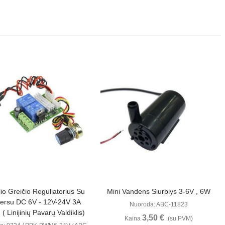
Peržiūrėti
Peržiūrėti
lio Greičio Reguliatorius Su
Mini Vandens Siurblys 3-6V , 6W
ersu DC 6V - 12V-24V 3A
Nuoroda: ABC-11823
 Linijinių Pavarų Valdiklis)
3,50 €
Kaina
(su PVM)