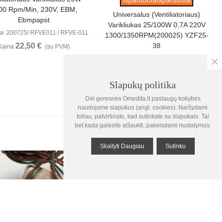
00 Rpm/min, 230V, EBM,
Universalus (ventiliatoriaus)
Ebmpapst
Varikliukas 25/100W 0,7A 220V
a: 200725/ RFVE011 / RFVE-011
1300/1350RPM(200025) YZF25-
22,50 €
38
Kaina
(su PVM)
×
Nuoroda: VE005 / RFVE-005
18,90 €
Kaina
(su PVM)
Slapukų politika
0
Dėl geresnės Omedita.lt paslaugų kokybės
Krepšelis
naudojame slapukus (angl. cookies). Naršydami
toliau, patvirtinate, kad sutinkate su slapukais. Tai
0
bet kada galėsite atšaukti, pakeisdami nustatymus.
Žiūrėta
Skaityti Daugiau
Sutinku
Į viršų