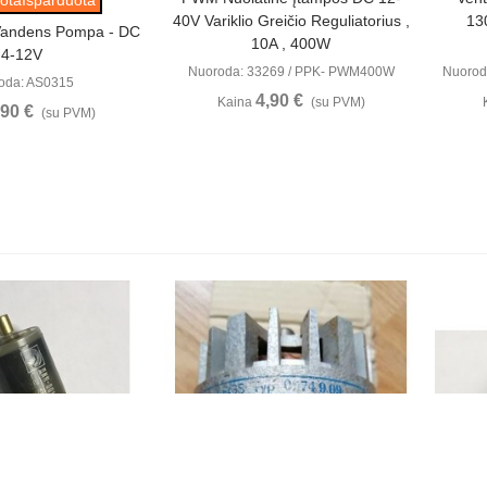
40V Variklio Greičio Reguliatorius ,
13
Vandens Pompa - DC
10A , 400W
4-12V
Nuoroda: 33269 / PPK- PWM400W
Nuorod
oda: AS0315
4,90 €
Kaina
(su PVM)
,90 €
(su PVM)