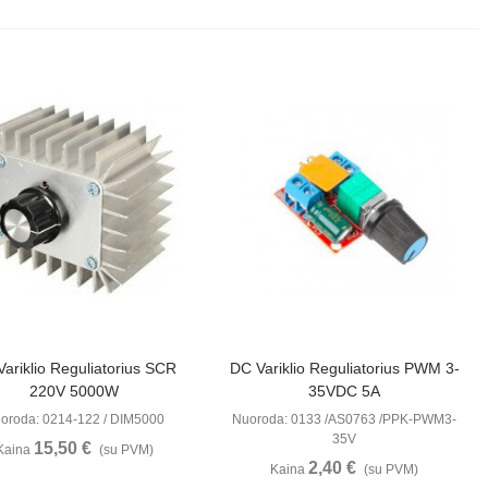
Peržiūrėti
Peržiūrėti
Variklio Reguliatorius SCR
DC Variklio Reguliatorius PWM 3-
220V 5000W
35VDC 5A
oroda: 0214-122 / DIM5000
Nuoroda: 0133 /AS0763 /PPK-PWM3-
35V
15,50 €
Kaina
(su PVM)
2,40 €
Kaina
(su PVM)