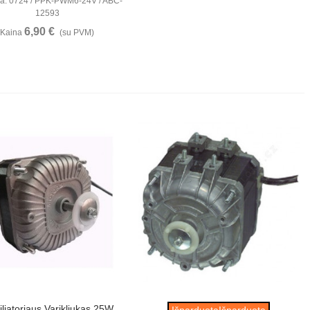
a: 0724 / PPK-PWM6-24V / ABC-
12593
6,90 €
Kaina
(su PVM)
Peržiūrėti
Peržiūrėti
iliatoriaus Varikliukas 25W
IšparduotaIšparduota