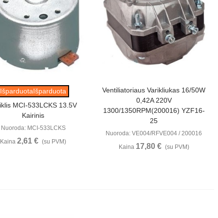
Peržiūrėti
Peržiūrėti
Ventiliatoriaus Varikliukas 16/50W
IšparduotaIšparduota
0,42A 220V
iklis MCI-533LCKS 13.5V
1300/1350RPM(200016) YZF16-
Kairinis
25
Nuoroda: MCI-533LCKS
Nuoroda: VE004/RFVE004 / 200016
2,61 €
Kaina
(su PVM)
17,80 €
Kaina
(su PVM)