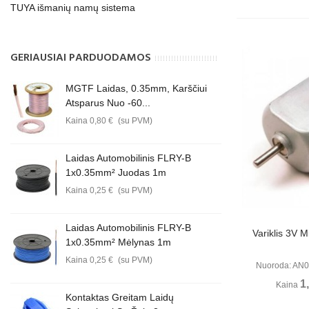
TUYA išmanių namų sistema
GERIAUSIAI PARDUODAMOS
MGTF Laidas, 0.35mm, Karščiui
Atsparus Nuo -60...
Kaina
0,80 €
(su PVM)
Laidas Automobilinis FLRY-B
1x0.35mm² Juodas 1m
Kaina
0,25 €
(su PVM)
Laidas Automobilinis FLRY-B
Perži
Variklis 3V M
1x0.35mm² Mėlynas 1m
Kaina
0,25 €
(su PVM)
Nuoroda: AN0
1
Kaina
Kontaktas Greitam Laidų