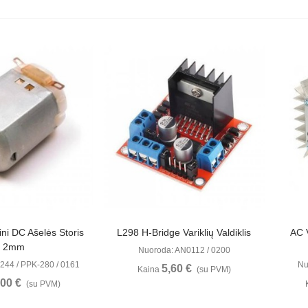
ūrėti
Peržiūrėti
ini DC Ašelės Storis
L298 H-Bridge Variklių Valdiklis
AC 
2mm
Nuoroda: AN0112 / 0200
244 / PPK-280 / 0161
Nu
5,60 €
Kaina
(su PVM)
,00 €
(su PVM)