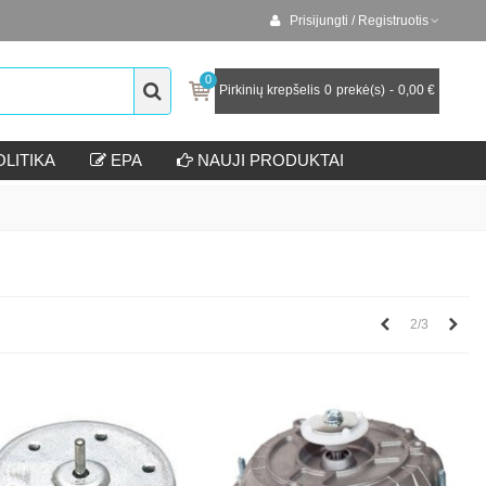
Prisijungti / Registruotis
0
Pirkinių krepšelis
0
prekė(s)
-
0,00 €
LITIKA
EPA
NAUJI PRODUKTAI
Ankstesnis
Kita
2/3