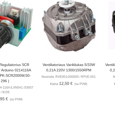
ūrėti
Peržiūrėti
 Reguliatorius SCR
Ventiliatoriaus Varikliukas 5/33W
Ventil
 Arduino 0214116A
0,21A 220V 1300/1550RPM
0,
PPK-SCR2000W,50-
Nuoroda: RVE001/200005 / RFVE-001
N
296 )
12,50 €
Kaina
(su PVM)
4-116A /LXN041 /33937
/ 9156
,95 €
(su PVM)