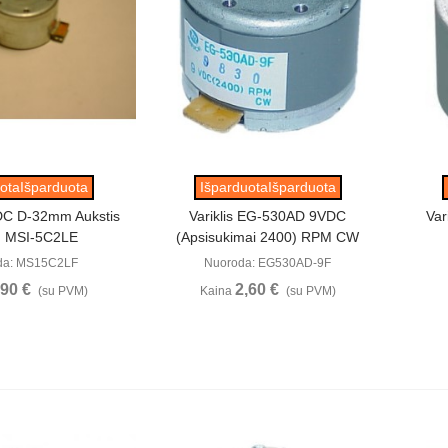
ūrėti
Peržiūrėti
otaIšparduota
IšparduotaIšparduota
VDC D-32mm Aukstis
Variklis EG-530AD 9VDC
Var
 MSI-5C2LE
(apsisukimai 2400) RPM CW
da: MS15C2LF
Nuoroda: EG530AD-9F
,90 €
2,60 €
(su PVM)
Kaina
(su PVM)