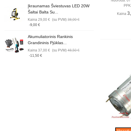
Nuoroda: 071
Įkraunamas Šviestuvas LED 20W
PPK
Šaltai Balta Su...
3
Kaina
Kaina
29,00 €
(su PVM)
38,00 €
-9,00 €
Akumuliatorinis Rankinis
Grandininis Pjūklas...
Kaina
37,00 €
(su PVM)
48,50 €
-11,50 €
Perži
Išpardu