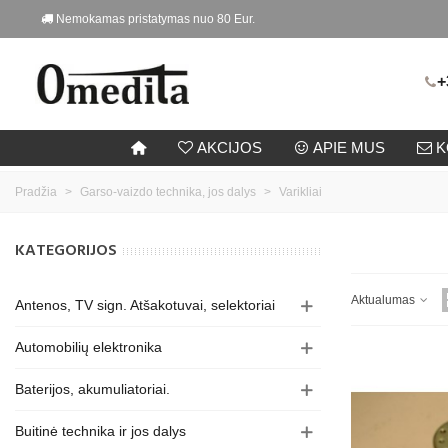
Nemokamas pristatymas nuo 80 Eur.
+
AKCIJOS
APIE MUS
K
Pradžia
>
Garso-vaizdo technika, jos dalys
>
Varikliai
KATEGORIJOS
Aktualumas
Antenos, TV sign. Atšakotuvai, selektoriai
Automobilių elektronika
Baterijos, akumuliatoriai.
Buitinė technika ir jos dalys