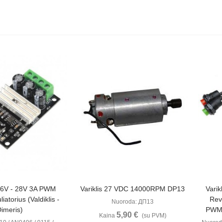
ūrėti
Peržiūrėti
C 6V - 28V 3A PWM
Variklis 27 VDC 14000RPM DP13
Varik
iatorius (valdiklis -
Rev
Nuoroda: ДП13
imeris)
PWM (
5,90 €
Kaina
(su PVM)