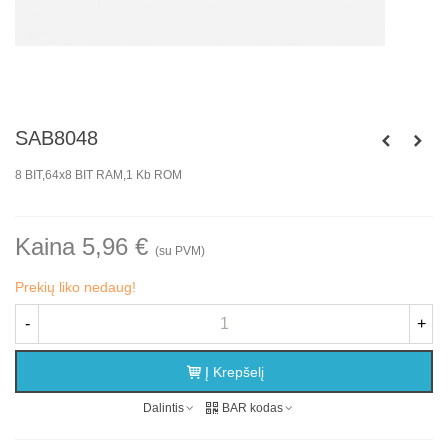
SAB8048
8 BIT,64x8 BIT RAM,1 Kb ROM
Kaina 5,96 €
(su PVM)
Prekių liko nedaug!
-
+
Į Krepšelį
Dalintis
BAR kodas