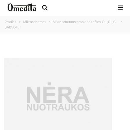
Pradžia
>
Mikroschemos
>
Mikroschemos prasidedančios O...,P...,S...
>
SAB8048