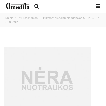
Pradžia
>
Mikroschemos
>
Mikroschemos prasidedančios O...,P...,S...
>
PCF8583P