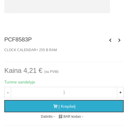
PCF8583P
CLOCK CALENDAR+ 255 B RAM
Kaina 4,21 €
(su PVM)
Turime sandelyje
-
+
Į Krepšelį
Dalintis
BAR kodas