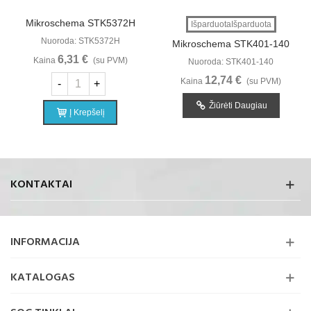
Mikroschema STK5372H
IšparduotaIšparduota
Nuoroda: STK5372H
Mikroschema STK401-140
6,31 €
Kaina
(su PVM)
Nuoroda: STK401-140
12,74 €
Kaina
(su PVM)
-
+
Žiūrėti Daugiau
Į Krepšelį
KONTAKTAI
INFORMACIJA
KATALOGAS