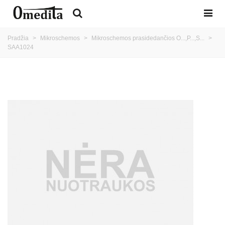
Pradžia
>
Mikroschemos
>
Mikroschemos prasidedančios O...,P...,S...
>
SAA1024