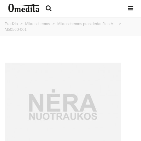
Pradžia
>
Mikroschemos
>
Mikroschemos prasidedančios M...
>
M50560-001