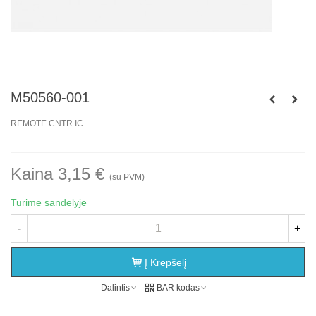
M50560-001
REMOTE CNTR IC
Kaina 3,15 €
(su PVM)
Turime sandelyje
-
+
Į Krepšelį
Dalintis
BAR kodas