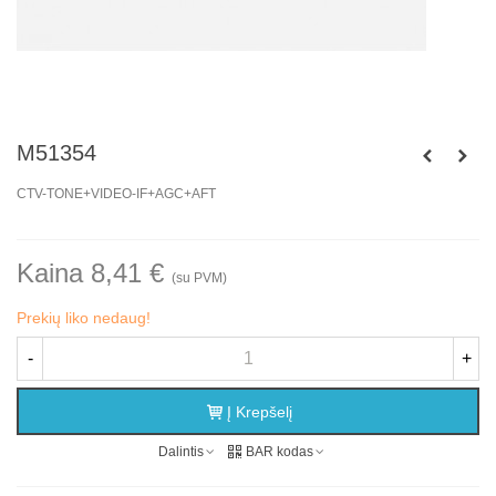
M51354
CTV-TONE+VIDEO-IF+AGC+AFT
Kaina 8,41 €
(su PVM)
Prekių liko nedaug!
-
+
Į Krepšelį
Dalintis
BAR kodas