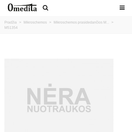
Pradžia
>
Mikroschemos
>
Mikroschemos prasidedančios M...
>
M51354