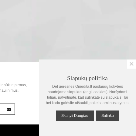
×
SOC.TINKLAI
Slapukų politika
0
ir būkite pirmas,
Dėl geresnės Omedita.lt paslaugų kokybės
Krepšelis
naujinimus,
naudojame slapukus (angl. cookies). Naršydami
toliau, patvirtinate, kad sutinkate su slapukais. Tai
1
bet kada galėsite atšaukti, pakeisdami nustatymus.
Žiūrėta
Skaityti Daugiau
Sutinku
Į viršų