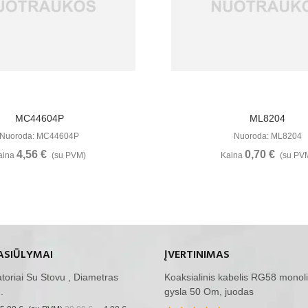
Žiūrėti Daugiau
Žiūrėti Daugia
MC44604P
ML8204
Nuoroda: MC44604P
Nuoroda: ML8204
4,56 €
0,70 €
aina
(su PVM)
Kaina
(su PV
ASIŪLYMAI
ĮVERTINIMAS
iatoriai Su Stovu , Diametras
Koaksialinis kabelis RG58 monoli
.
gysla 50 Om, juodas