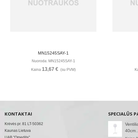
Žiūrėti Daugiau
MN15245SAY-1
Nuoroda: MN15245SAY-1
13,67 €
Kaina
(su PVM)
K
KONTAKTAI
SPECIALŪS P
Krėvės pr. 81 LT-50362
Ventil
40cm..
Kaunas Lietuva
UAB "Omedita"