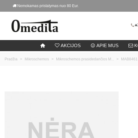
Nemokamas pristatymas nuo 80 Eur.
+
AKCIJOS
APIE MUS
K
Pradžia
>
Mikroschemos
>
Mikroschemos prasidedančios M...
>
MAB8461