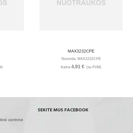
u
Žiūrėti Daugiau
MAX3232CPE
Nuoroda: MAX3232CPE
4,91 €
M)
Kaina
(su PVM)
SEKITE MUS FACEBOOK
tinė centrinė