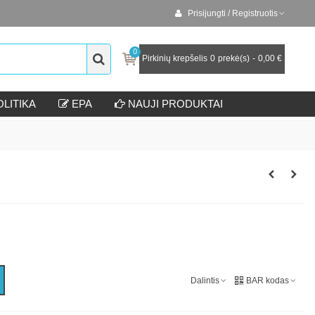
Prisijungti / Registruotis
0
Pirkinių krepšelis
0
prekė(s)
-
0,00 €
LITIKA
EPA
NAUJI PRODUKTAI
Dalintis
BAR kodas