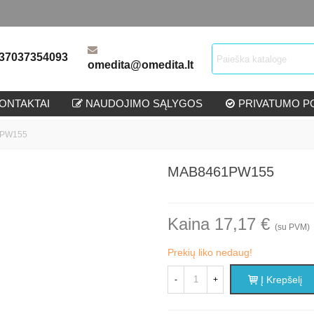
37037354093
omedita@omedita.lt
ONTAKTAI
NAUDOJIMO SĄLYGOS
PRIVATUMO PO
PW155
MAB8461PW155
Kaina 17,17 €
(su PVM)
Prekių liko nedaug!
Į Krepšelį
-
+