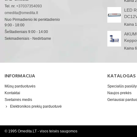
Kaina
2
Tel. nr.
+37037354093
LED RG
omedita@omedita.lt
DC12V
Nuo Pirmadienio iki penktadienio
Kaina
1
9:00 - 18:00
Šeštadieniais 9:00 - 14:00
AKUMU
Sekmadieniais - Nedirbame
Keppo
Kaina
6
INFORMACIJA
KATALOGAS
Mūsų parduotuvės
Specialūs pasiūl
Kontaktai
Naujos prekės
Svetainės medis
Geriausiai pard
Elektronikos prekių parduotuvė
© 1995 Omedita.LT - visos teisės saugomos