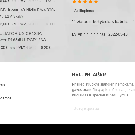
5,00 €
(su PVM)
29,00 €
-4,00 €
B Juostų Valdiklis FY-V300-
Atsiliepimas
 , 12V 3x9A
Geras ir kokybiškas kabelis.
3,00 €
(su PVM)
26,00 €
-13,00 €
LIATORIUS CR123A,
By: An***** *******as
2022-05-10
wer P1634U1 RCR123A...
,30 €
(su PVM)
6,50 €
-0,20 €
NAUJIENLAIŠKIS
Prisiregistruokite šiandien nemokamai 
ymai
gavęs pranešimą apie mūsų naujus at
nuolaidas ir specialius pasiūlymus.
uodamos