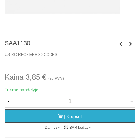
SAA1130
US-RC-RECEIVER,30 CODES
Kaina 3,85 €
(su PVM)
Turime sandelyje
-
+
Į Krepšelį
Dalintis
BAR kodas