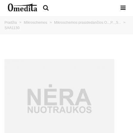
Pradžia
>
Mikroschemos
>
Mikroschemos prasidedančios O...,P...,S...
>
SAA1130