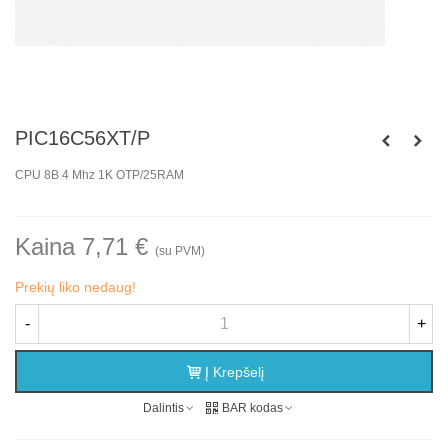
PIC16C56XT/P
CPU 8B 4 Mhz 1K OTP/25RAM
Kaina 7,71 €
(su PVM)
Prekių liko nedaug!
-
+
Į Krepšelį
Dalintis
BAR kodas