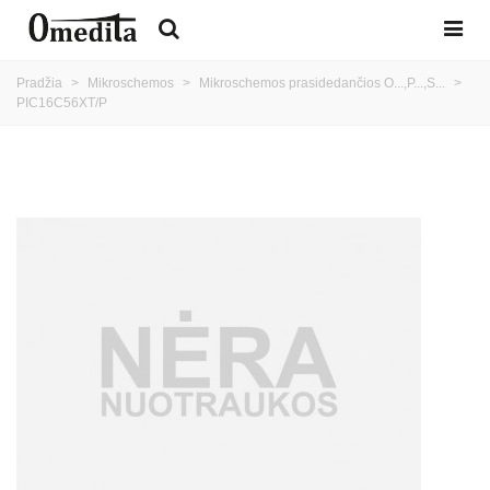
Pradžia
>
Mikroschemos
>
Mikroschemos prasidedančios O...,P...,S...
>
PIC16C56XT/P