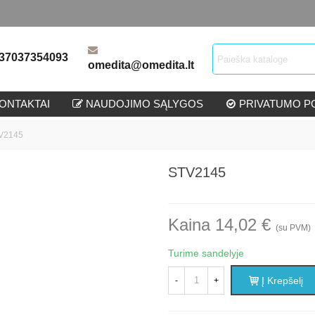
37037354093
omedita@omedita.lt
ONTAKTAI
NAUDOJIMO SĄLYGOS
PRIVATUMO PO
V2145
STV2145
Kaina 14,02 €
(su PVM)
Turime sandelyje
Į Krepšelį
-
+