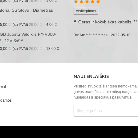
8,80 €
(su PVM)
19,80 €
-1,00 €
iatoriai Su Stovu , Diametras
Atsiliepimas
.
Geras ir kokybiškas kabelis.
5,00 €
(su PVM)
29,00 €
-4,00 €
B Juostų Valdiklis FY-V300-
By: An***** *******as
2022-05-10
 , 12V 3x9A
3,00 €
(su PVM)
26,00 €
-13,00 €
NAUJIENLAIŠKIS
Prisiregistruokite šiandien nemokamai 
ymai
gavęs pranešimą apie mūsų naujus at
nuolaidas ir specialius pasiūlymus.
uodamos