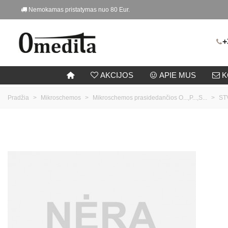
Nemokamas pristatymas nuo 80 Eur.
+
AKCIJOS
APIE MUS
K
Pradžia
>
Mikroschemos
>
Mikroschemos prasidedančios O...,P...,S...
>
ST