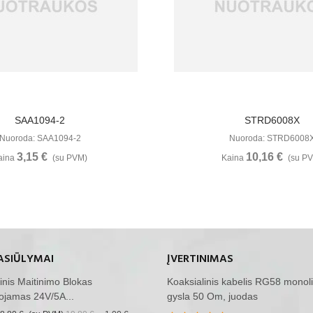
Žiūrėti Daugiau
Žiūrėti Daugia
SAA1094-2
STRD6008X
Nuoroda: SAA1094-2
Nuoroda: STRD6008
3,15 €
10,16 €
aina
(su PVM)
Kaina
(su P
ASIŪLYMAI
ĮVERTINIMAS
inis Maitinimo Blokas
Koaksialinis kabelis RG58 monoli
ojamas 24V/5A...
gysla 50 Om, juodas