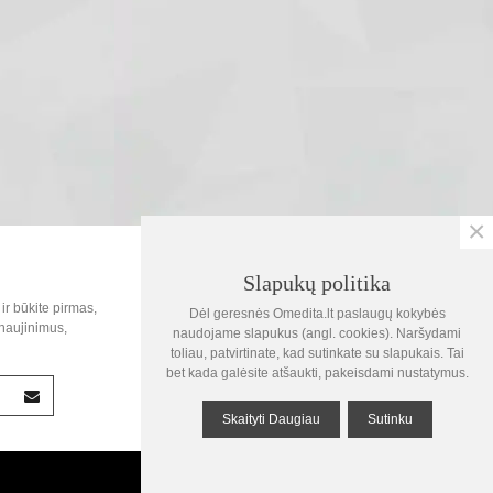
×
SOC.TINKLAI
Slapukų politika
0
ir būkite pirmas,
Dėl geresnės Omedita.lt paslaugų kokybės
Krepšelis
naujinimus,
naudojame slapukus (angl. cookies). Naršydami
toliau, patvirtinate, kad sutinkate su slapukais. Tai
1
bet kada galėsite atšaukti, pakeisdami nustatymus.
Žiūrėta
Skaityti Daugiau
Sutinku
Į viršų