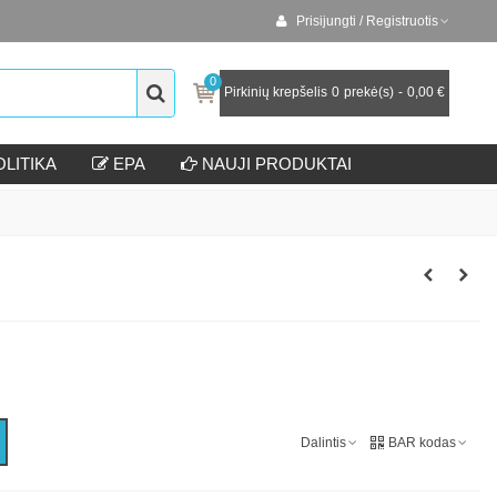
Prisijungti / Registruotis
0
Pirkinių krepšelis
0
prekė(s)
-
0,00 €
LITIKA
EPA
NAUJI PRODUKTAI
Dalintis
BAR kodas