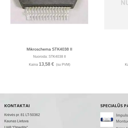
Žiūrėti Daugiau
Mikroschema STK4038 II
Nuoroda: STK4038 II
13,58 €
Kaina
(su PVM)
K
KONTAKTAI
SPECIALŪS P
Krėvės pr. 81 LT-50362
Impuls
Montu
Kaunas Lietuva
UAB "Omedita"