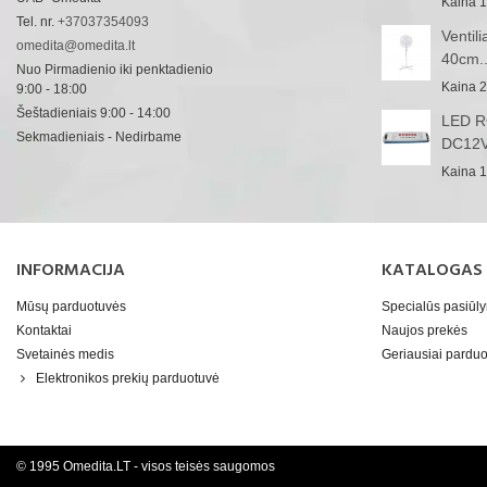
Kaina
1
Tel. nr.
+37037354093
Ventil
omedita@omedita.lt
40cm..
Nuo Pirmadienio iki penktadienio
Kaina
2
9:00 - 18:00
Šeštadieniais 9:00 - 14:00
LED RG
Sekmadieniais - Nedirbame
DC12V
Kaina
1
INFORMACIJA
KATALOGAS
Mūsų parduotuvės
Specialūs pasiūl
Kontaktai
Naujos prekės
Svetainės medis
Geriausiai pard
Elektronikos prekių parduotuvė
© 1995 Omedita.LT - visos teisės saugomos