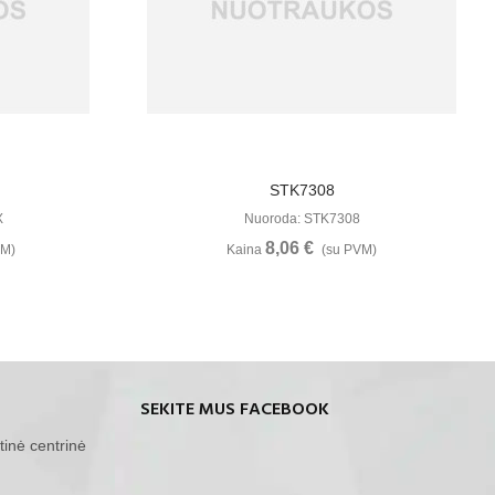
u
Žiūrėti Daugiau
STK7308
X
Nuoroda: STK7308
8,06 €
VM)
Kaina
(su PVM)
SEKITE MUS FACEBOOK
tinė centrinė