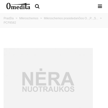
Pradžia
>
Mikroschemos
>
Mikroschemos prasidedančios O...,P...,S...
>
PCF8582