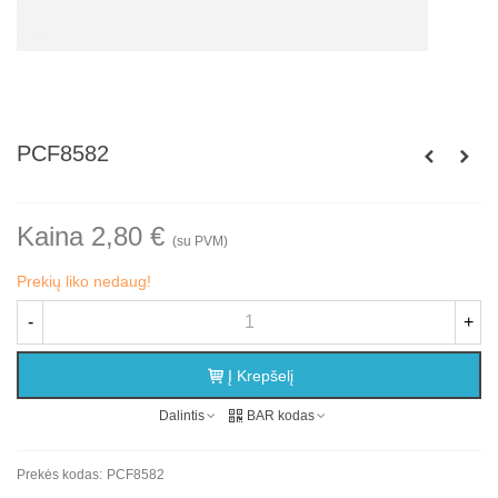
PCF8582
Kaina 2,80 €
(su PVM)
Prekių liko nedaug!
-
+
Į Krepšelį
Dalintis
BAR kodas
Prekės kodas:
PCF8582