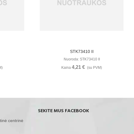
u
Žiūrėti Daugiau
STK73410 II
Nuoroda: STK73410 II
4,21 €
M)
Kaina
(su PVM)
SEKITE MUS FACEBOOK
tinė centrinė