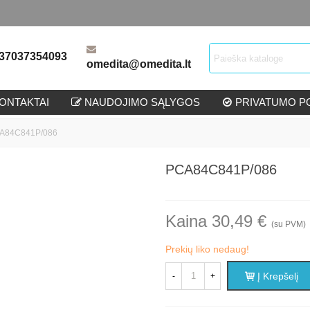
37037354093
omedita@omedita.lt
ONTAKTAI
NAUDOJIMO SĄLYGOS
PRIVATUMO PO
A84C841P/086
PCA84C841P/086
Kaina 30,49 €
(su PVM)
Prekių liko nedaug!
Į Krepšelį
-
+