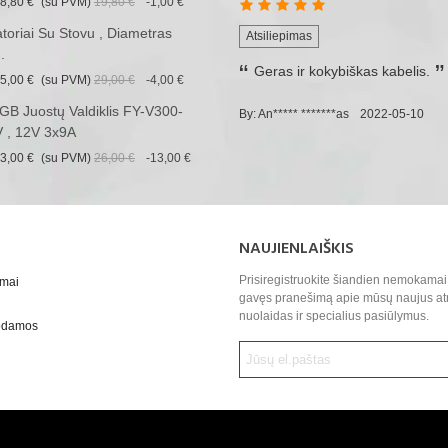
8,80 €
(su PVM)
19,80 €
-1,00 €
iatoriai Su Stovu , Diametras
Atsiliepimas
.
Geras ir kokybiškas kabelis.
5,00 €
(su PVM)
29,00 €
-4,00 €
B Juostų Valdiklis FY-V300-
By: An***** *******as
2022-05-10
 , 12V 3x9A
3,00 €
(su PVM)
26,00 €
-13,00 €
NAUJIENLAIŠKIS
Prisiregistruokite šiandien nemokamai 
ymai
gavęs pranešimą apie mūsų naujus at
nuolaidas ir specialius pasiūlymus.
uodamos