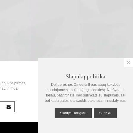
×
SOC.TINKLAI
Slapukų politika
0
ir būkite pirmas,
Dėl geresnės Omedita.lt paslaugų kokybės
Krepšelis
naujinimus,
naudojame slapukus (angl. cookies). Naršydami
toliau, patvirtinate, kad sutinkate su slapukais. Tai
1
bet kada galėsite atšaukti, pakeisdami nustatymus.
Žiūrėta
Skaityti Daugiau
Sutinku
Į viršų