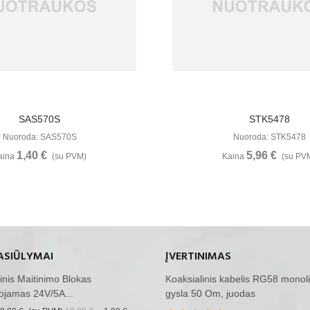
Žiūrėti Daugiau
Žiūrėti Daugia
SAS570S
STK5478
Nuoroda: SAS570S
Nuoroda: STK5478
1,40 €
5,96 €
aina
(su PVM)
Kaina
(su PV
ASIŪLYMAI
ĮVERTINIMAS
inis Maitinimo Blokas
Koaksialinis kabelis RG58 monoli
ojamas 24V/5A...
gysla 50 Om, juodas