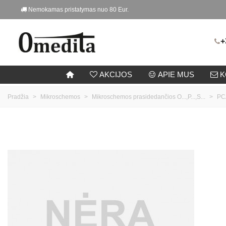
Nemokamas pristatymas nuo 80 Eur.
+
AKCIJOS
APIE MUS
K
Pradžia
>
Mikroschemos
>
Mikroschemos prasidedančios O...,P...,S...
>
PC