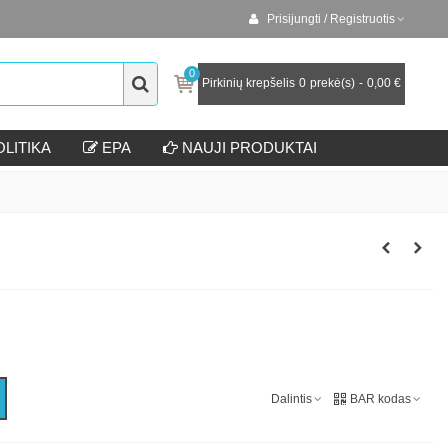
Prisijungti / Registruotis
0
Pirkinių krepšelis
0
prekė(s)
-
0,00 €
LITIKA
EPA
NAUJI PRODUKTAI
Dalintis
BAR kodas