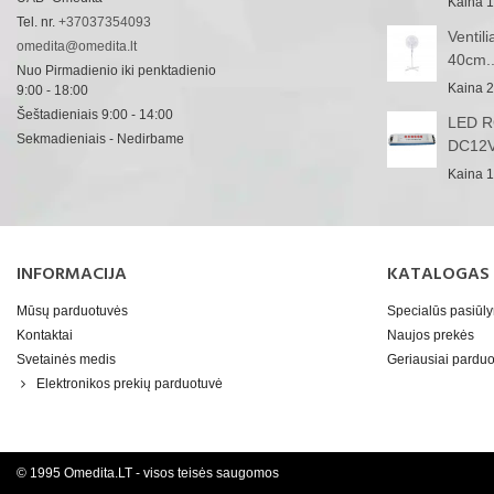
Kaina
1
Tel. nr.
+37037354093
Ventil
omedita@omedita.lt
40cm..
Nuo Pirmadienio iki penktadienio
Kaina
2
9:00 - 18:00
Šeštadieniais 9:00 - 14:00
LED RG
Sekmadieniais - Nedirbame
DC12V
Kaina
1
INFORMACIJA
KATALOGAS
Mūsų parduotuvės
Specialūs pasiūl
Kontaktai
Naujos prekės
Svetainės medis
Geriausiai pard
Elektronikos prekių parduotuvė
© 1995 Omedita.LT - visos teisės saugomos