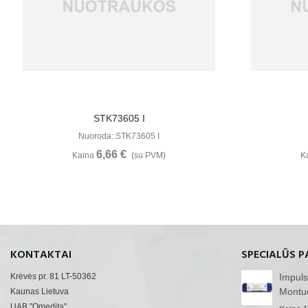
Žiūrėti Daugiau
STK73605 I
Nuoroda: STK73605 I
6,66 €
Kaina
(su PVM)
K
KONTAKTAI
SPECIALŪS P
Krėvės pr. 81 LT-50362
Impuls
Montu
Kaunas Lietuva
UAB "Omedita"