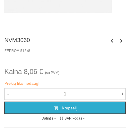
NVM3060
EEPROM 512x8
Kaina 8,06 €
(su PVM)
Prekių liko nedaug!
-
+
Į Krepšelį
Dalintis
BAR kodas