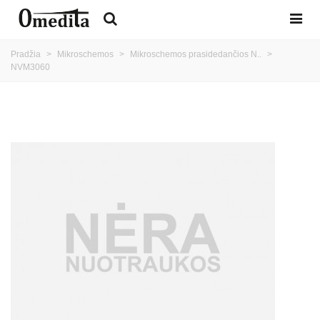
Pradžia
>
Mikroschemos
>
Mikroschemos prasidedančios N..
>
NVM3060