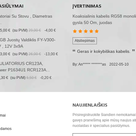
ASIŪLYMAI
ĮVERTINIMAS
iatoriai Su Stovu , Diametras
Koaksialinis kabelis RG58 monoli
.
gysla 50 Om, juodas
5,00 €
(su PVM)
29,00 €
-4,00 €
B Juostų Valdiklis FY-V300-
Atsiliepimas
 , 12V 3x9A
Geras ir kokybiškas kabelis.
3,00 €
(su PVM)
26,00 €
-13,00 €
LIATORIUS CR123A,
By: An***** *******as
2022-05-10
wer P1634U1 RCR123A...
,30 €
(su PVM)
6,50 €
-0,20 €
NAUJIENLAIŠKIS
Prisiregistruokite šiandien nemokamai 
ymai
gavęs pranešimą apie mūsų naujus at
nuolaidas ir specialius pasiūlymus.
uodamos