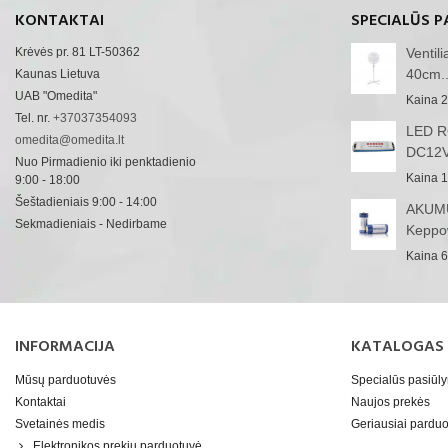
KONTAKTAI
SPECIALŪS P
Krėvės pr. 81 LT-50362
Ventil
40cm..
Kaunas Lietuva
UAB "Omedita"
Kaina
2
Tel. nr.
+37037354093
LED RG
omedita@omedita.lt
DC12V
Nuo Pirmadienio iki penktadienio
Kaina
1
9:00 - 18:00
Šeštadieniais 9:00 - 14:00
AKUMU
Sekmadieniais - Nedirbame
Keppo
Kaina
6
INFORMACIJA
KATALOGAS
Mūsų parduotuvės
Specialūs pasiūl
Kontaktai
Naujos prekės
Svetainės medis
Geriausiai pard
Elektronikos prekių parduotuvė