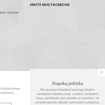
SEKITE MUS FACEBOOK
tinė centrinė
×
SOC.TINKLAI
Slapukų politika
0
ir būkite pirmas,
Dėl geresnės Omedita.lt paslaugų kokybės
Krepšelis
naujinimus,
naudojame slapukus (angl. cookies). Naršydami
toliau, patvirtinate, kad sutinkate su slapukais. Tai
1
bet kada galėsite atšaukti, pakeisdami nustatymus.