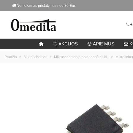
Nemokamas pristatymas nuo 80 Eur.
+
AKCIJOS
APIE MUS
K
Pradžia
>
Mikroschemos
>
Mikroschemos prasidedančios N..
>
Mikrosch