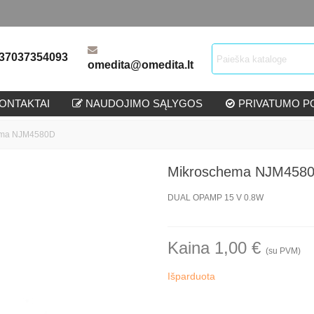
37037354093
omedita@omedita.lt
ONTAKTAI
NAUDOJIMO SĄLYGOS
PRIVATUMO PO
ema NJM4580D
Mikroschema NJM458
DUAL OPAMP 15 V 0.8W
Kaina 1,00 €
(su PVM)
Išparduota