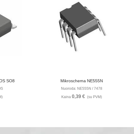
u
Žiūrėti Daugiau
OS SO8
Mikroschema NE555N
OS
Nuoroda: NE555N / 7478
0,39 €
M)
Kaina
(su PVM)