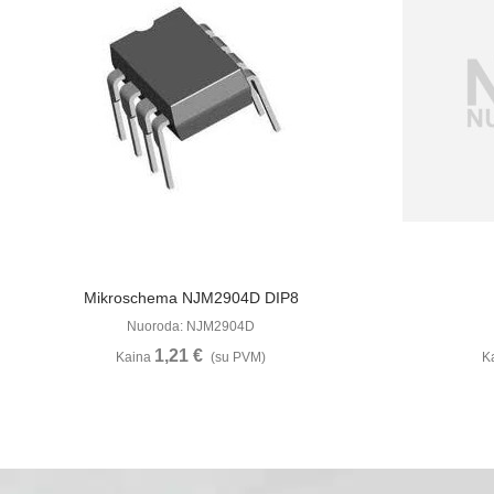
Žiūrėti Daugiau
Mikroschema NJM2904D DIP8
Nuoroda: NJM2904D
1,21 €
Kaina
(su PVM)
K