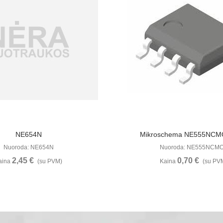
Žiūrėti Daugiau
Žiūrėti Daugia
NE654N
Mikroschema NE555NCM
Nuoroda: NE654N
Nuoroda: NE555NCM
2,45 €
0,70 €
aina
(su PVM)
Kaina
(su PV