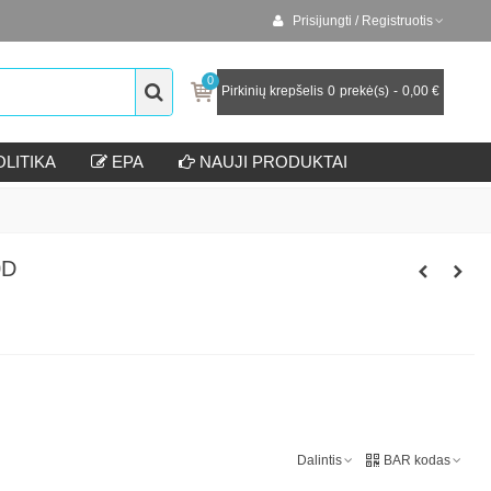
Prisijungti / Registruotis
0
Pirkinių krepšelis
0
prekė(s)
-
0,00 €
LITIKA
EPA
NAUJI PRODUKTAI
0D
Dalintis
BAR kodas