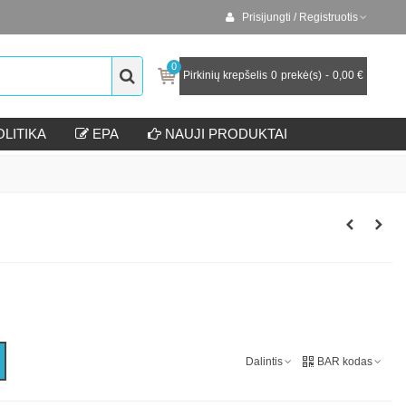
Prisijungti / Registruotis
0
Pirkinių krepšelis
0
prekė(s)
-
0,00 €
LITIKA
EPA
NAUJI PRODUKTAI
Dalintis
BAR kodas