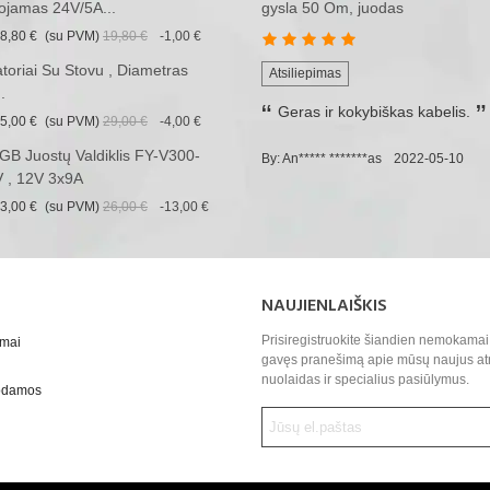
ojamas 24V/5A...
gysla 50 Om, juodas
8,80 €
(su PVM)
19,80 €
-1,00 €
iatoriai Su Stovu , Diametras
Atsiliepimas
.
Geras ir kokybiškas kabelis.
5,00 €
(su PVM)
29,00 €
-4,00 €
B Juostų Valdiklis FY-V300-
By: An***** *******as
2022-05-10
 , 12V 3x9A
3,00 €
(su PVM)
26,00 €
-13,00 €
NAUJIENLAIŠKIS
Prisiregistruokite šiandien nemokamai 
ymai
gavęs pranešimą apie mūsų naujus at
nuolaidas ir specialius pasiūlymus.
uodamos