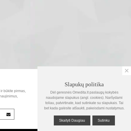
×
SOC.TINKLAI
Slapukų politika
0
ir būkite pirmas,
Dėl geresnės Omedita.lt paslaugų kokybės
Krepšelis
naujinimus,
naudojame slapukus (angl. cookies). Naršydami
toliau, patvirtinate, kad sutinkate su slapukais. Tai
1
bet kada galėsite atšaukti, pakeisdami nustatymus.
Žiūrėta
Skaityti Daugiau
Sutinku