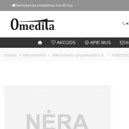
Nemokamas pristatymas nuo 80 Eur.
+
AKCIJOS
APIE MUS
K
Pradžia
>
Mikroschemos
>
Mikroschemos prasidedančios N..
>
NJM2352