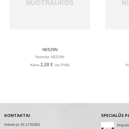
Žiūrėti Daugiau
NE529N
Nuoroda: NE529N
2,28 €
Kaina
(su PVM)
K
KONTAKTAI
SPECIALŪS P
Krėvės pr. 81 LT-50362
Impuls