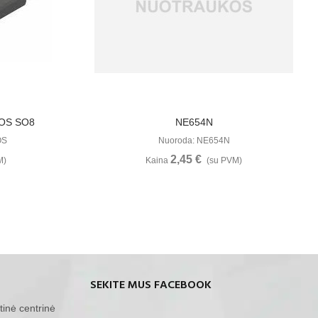
u
Žiūrėti Daugiau
OS SO8
NE654N
OS
Nuoroda: NE654N
2,45 €
M)
Kaina
(su PVM)
SEKITE MUS FACEBOOK
tinė centrinė