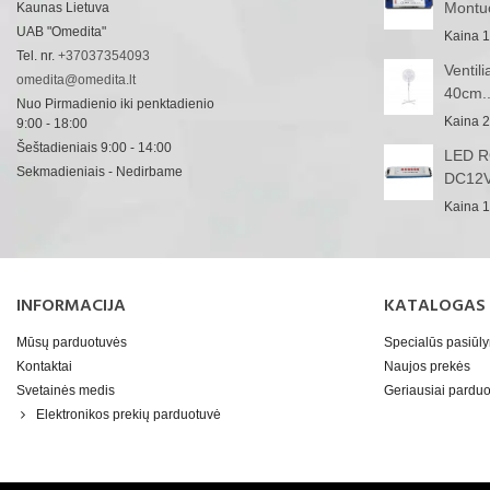
Montu
Kaunas Lietuva
UAB "Omedita"
Kaina
1
Tel. nr.
+37037354093
Ventil
omedita@omedita.lt
40cm..
Nuo Pirmadienio iki penktadienio
Kaina
2
9:00 - 18:00
Šeštadieniais 9:00 - 14:00
LED RG
Sekmadieniais - Nedirbame
DC12V
Kaina
1
INFORMACIJA
KATALOGAS
Mūsų parduotuvės
Specialūs pasiūl
Kontaktai
Naujos prekės
Svetainės medis
Geriausiai pard
Elektronikos prekių parduotuvė