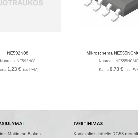
Žiūrėti Daugiau
Žiūrėti Daugia
NE592N08
Mikroschema NE555NCM
Nuoroda: NE592N08
Nuoroda: NE555NCM
1,23 €
0,70 €
aina
(su PVM)
Kaina
(su PV
ASIŪLYMAI
ĮVERTINIMAS
inis Maitinimo Blokas
Koaksialinis kabelis RG58 monoli