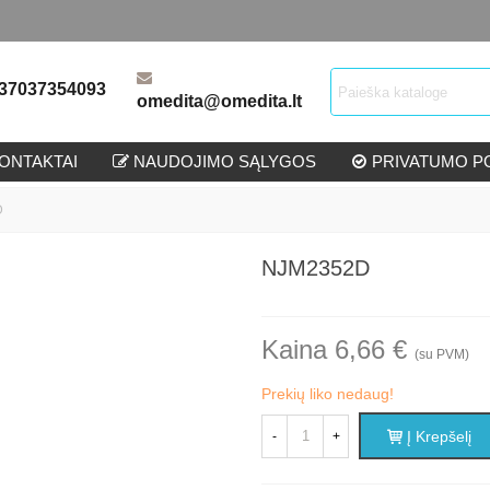
37037354093
omedita@omedita.lt
ONTAKTAI
NAUDOJIMO SĄLYGOS
PRIVATUMO PO
D
NJM2352D
Kaina 6,66 €
(su PVM)
Prekių liko nedaug!
Į Krepšelį
-
+