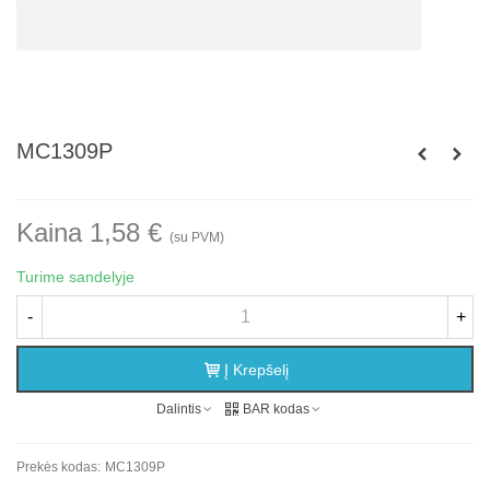
MC1309P
Kaina 1,58 €
(su PVM)
Turime sandelyje
-
+
Į Krepšelį
Dalintis
BAR kodas
Prekės kodas:
MC1309P