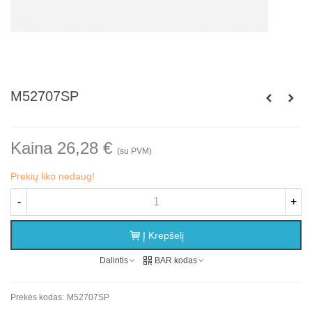
M52707SP
Kaina 26,28 €
(su PVM)
Prekių liko nedaug!
-
+
Į Krepšelį
Dalintis
BAR kodas
Prekės kodas:
M52707SP