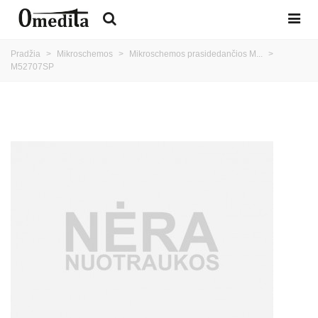
Pradžia
>
Mikroschemos
>
Mikroschemos prasidedančios M...
>
M52707SP