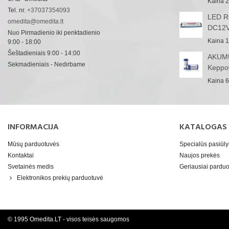
Kaina
2
Tel. nr.
+37037354093
LED RG
omedita@omedita.lt
DC12V
Nuo Pirmadienio iki penktadienio
Kaina
1
9:00 - 18:00
Šeštadieniais 9:00 - 14:00
AKUMU
Sekmadieniais - Nedirbame
Keppo
Kaina
6
INFORMACIJA
KATALOGAS
Mūsų parduotuvės
Specialūs pasiūl
Kontaktai
Naujos prekės
Svetainės medis
Geriausiai pard
Elektronikos prekių parduotuvė
© 1995 Omedita.LT - visos teisės saugomos