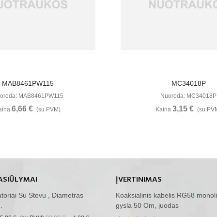
Žiūrėti Daugiau
Žiūrėti Daugia
MAB8461PW115
MC34018P
oroda: MAB8461PW115
Nuoroda: MC34018P
6,66 €
3,15 €
aina
(su PVM)
Kaina
(su PV
ASIŪLYMAI
ĮVERTINIMAS
iatoriai Su Stovu , Diametras
Koaksialinis kabelis RG58 monoli
.
gysla 50 Om, juodas