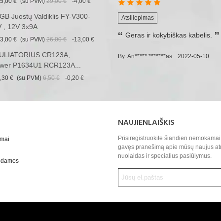
5,00 €
(su PVM)
29,00 €
-4,00 €
B Juostų Valdiklis FY-V300-
Atsiliepimas
 , 12V 3x9A
Geras ir kokybiškas kabelis.
3,00 €
(su PVM)
26,00 €
-13,00 €
LIATORIUS CR123A,
By: An***** *******as
2022-05-10
wer P1634U1 RCR123A...
,30 €
(su PVM)
6,50 €
-0,20 €
NAUJIENLAIŠKIS
Prisiregistruokite šiandien nemokamai 
ymai
gavęs pranešimą apie mūsų naujus at
nuolaidas ir specialius pasiūlymus.
uodamos