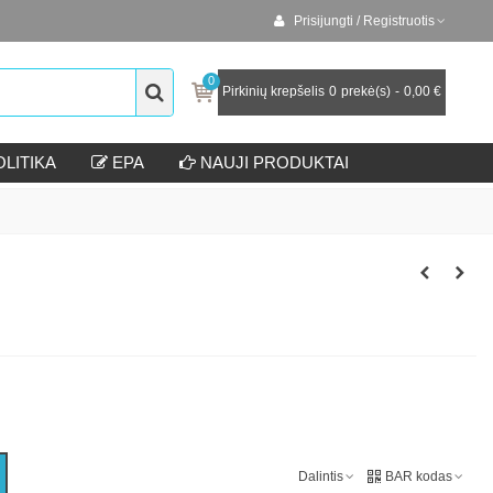
Prisijungti / Registruotis
0
Pirkinių krepšelis
0
prekė(s)
-
0,00 €
LITIKA
EPA
NAUJI PRODUKTAI
Dalintis
BAR kodas