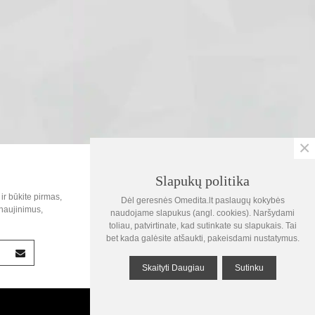
×
SOC.TINKLAI
Slapukų politika
0
ir būkite pirmas,
Dėl geresnės Omedita.lt paslaugų kokybės
Krepšelis
naujinimus,
naudojame slapukus (angl. cookies). Naršydami
toliau, patvirtinate, kad sutinkate su slapukais. Tai
1
bet kada galėsite atšaukti, pakeisdami nustatymus.
Žiūrėta
Skaityti Daugiau
Sutinku
Į viršų