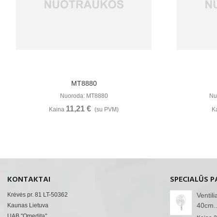
Žiūrėti Daugiau
MT8880
Nuoroda: MT8880
Nu
11,21 €
Kaina
(su PVM)
K
KONTAKTAI
SPECIALŪS P
Krėvės pr. 81 LT-50362
Ventil
40cm..
Kaunas Lietuva
UAB "Omedita"