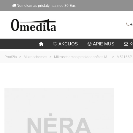
Nemokamas pristatymas nuo 80 Eur.
+
AKCIJOS
APIE MUS
K
Pradžia
>
Mikroschemos
>
Mikroschemos prasidedančios M...
>
M51166P