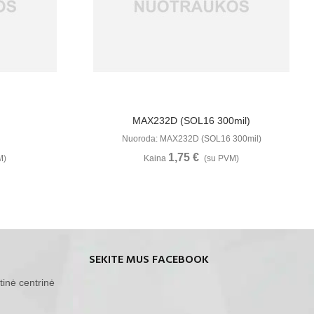
u
Žiūrėti Daugiau
MAX232D (SOL16 300mil)
Nuoroda: MAX232D (SOL16 300mil)
1,75 €
M)
Kaina
(su PVM)
SEKITE MUS FACEBOOK
tinė centrinė