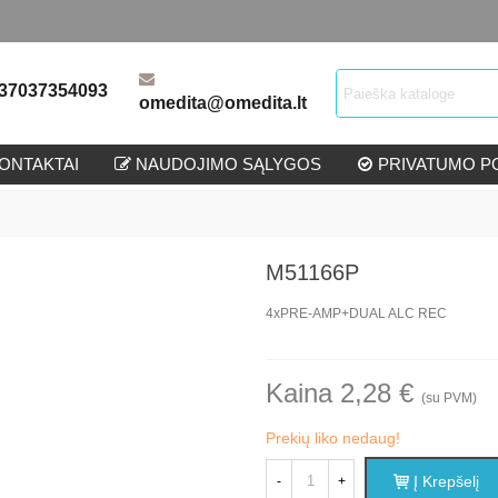
37037354093
omedita@omedita.lt
ONTAKTAI
NAUDOJIMO SĄLYGOS
PRIVATUMO PO
M51166P
4xPRE-AMP+DUAL ALC REC
Kaina 2,28 €
(su PVM)
Prekių liko nedaug!
Į Krepšelį
-
+