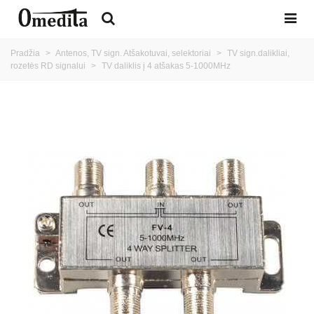
Pradžia
>
Antenos, TV sign. Atšakotuvai, selektoriai
>
TV sign.dalikliai,
rozetės RD signalui
>
TV daliklis į 4 atšakas 5-1000MHz