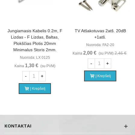
Jungiamasis Kabelis 0.2m, F
TV Atšakotuvas 2atš. 20dB
Lizdas - F Lizdas, Baltas,
+1atš.
Plokščias Plotis 20mm
Nuoroda: FA2-20
Minimalus Storis 2mm.
2,00 €
2,46 €
Kaina
(su PVM)
Nuoroda: LX 0125
-
+
1,30 €
Kaina
(su PVM)
-
+
Į Krepšelį
Į Krepšelį
KONTAKTAI