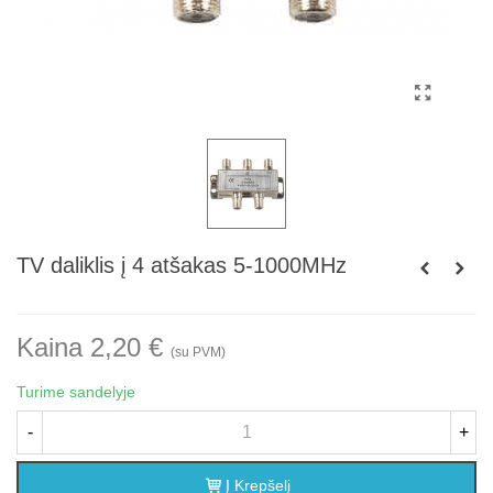
TV daliklis į 4 atšakas 5-1000MHz
Kaina 2,20 €
(su PVM)
Turime sandelyje
-
+
Į Krepšelį