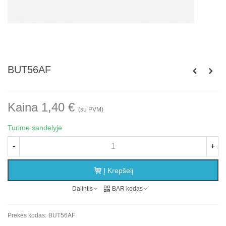
BUT56AF
Kaina 1,40 €
(su PVM)
Turime sandelyje
-
+
Į Krepšelį
Dalintis
BAR kodas
Prekės kodas:
BUT56AF