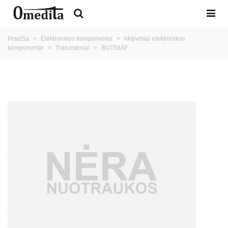
Pradžia
>
Elektronikos komponentai
>
Aktyviniai elektronikos
komponentai
>
Tranzistoriai
>
BUT56AF