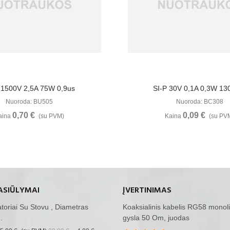
Žiūrėti Daugiau
Žiūrėti Daugia
 1500V 2,5A 75W 0,9us
SI-P 30V 0,1A 0,3W 1
Nuoroda: BU505
Nuoroda: BC308
0,70 €
0,09 €
aina
(su PVM)
Kaina
(su PV
ASIŪLYMAI
ĮVERTINIMAS
iatoriai Su Stovu , Diametras
Koaksialinis kabelis RG58 monoli
.
gysla 50 Om, juodas