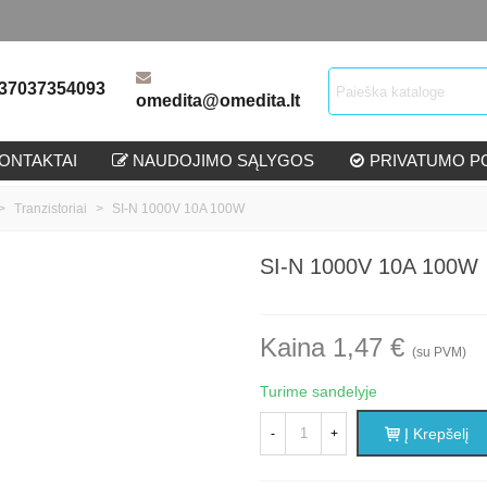
37037354093
omedita@omedita.lt
ONTAKTAI
NAUDOJIMO SĄLYGOS
PRIVATUMO PO
>
Tranzistoriai
>
SI-N 1000V 10A 100W
SI-N 1000V 10A 100W
Kaina 1,47 €
(su PVM)
Turime sandelyje
Į Krepšelį
-
+