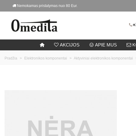
Nemokamas pristatymas nuo 80 Eur.
+
AKCIJOS
APIE MUS
K
Pradžia
>
Elektronikos komponentai
>
Aktyviniai elektronikos komponentai