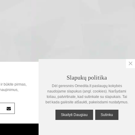
×
SOC.TINKLAI
Slapukų politika
0
ir būkite pirmas,
Dėl geresnės Omedita.lt paslaugų kokybės
Krepšelis
naujinimus,
naudojame slapukus (angl. cookies). Naršydami
toliau, patvirtinate, kad sutinkate su slapukais. Tai
1
bet kada galėsite atšaukti, pakeisdami nustatymus.
Žiūrėta
Skaityti Daugiau
Sutinku
Į viršų