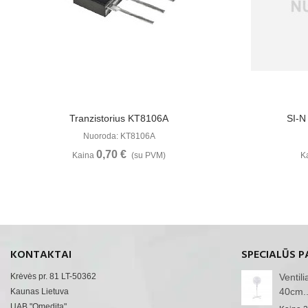
Žiūrėti Daugiau
Tranzistorius KT8106A
SI-N
Nuoroda: KT8106A
0,70 €
Kaina
(su PVM)
K
KONTAKTAI
SPECIALŪS P
Krėvės pr. 81 LT-50362
Ventil
40cm..
Kaunas Lietuva
UAB "Omedita"