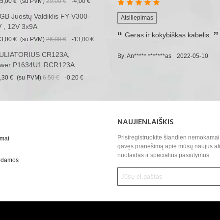
5,00 €
(su PVM)
29,00 €
-4,00 €
B Juostų Valdiklis FY-V300-
Atsiliepimas
 , 12V 3x9A
Geras ir kokybiškas kabelis.
3,00 €
(su PVM)
26,00 €
-13,00 €
LIATORIUS CR123A,
By: An***** *******as
2022-05-10
wer P1634U1 RCR123A...
,30 €
(su PVM)
6,50 €
-0,20 €
NAUJIENLAIŠKIS
Prisiregistruokite šiandien nemokamai 
ymai
gavęs pranešimą apie mūsų naujus at
nuolaidas ir specialius pasiūlymus.
uodamos