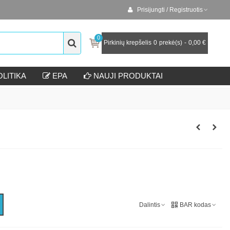
Prisijungti / Registruotis
0
Pirkinių krepšelis
0
prekė(s)
-
0,00 €
LITIKA
EPA
NAUJI PRODUKTAI
Dalintis
BAR kodas