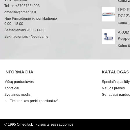
Kaina
2
Tel. nr.
+37037354093
LED RG
omedita@omedita.lt
DC12V
Nuo Pirmadienio iki penktadienio
Kaina
1
9:00 - 18:00
Šeštadieniais 9:00 - 14:00
AKUMU
Sekmadieniais - Nedirbame
Keppo
Kaina
6
INFORMACIJA
KATALOGAS
Mūsų parduotuvės
Specialūs pasiūl
Kontaktai
Naujos prekės
Svetainės medis
Geriausiai pard
Elektronikos prekių parduotuvė
© 1995 Omedita.LT - visos teisės saugomos