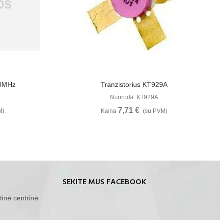
u
Žiūrėti Daugiau
30MHz
Tranzistorius KT929A
Nuoroda: KT929A
7,71 €
M)
Kaina
(su PVM)
SEKITE MUS FACEBOOK
tinė centrinė