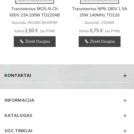
IšparduotaIšparduota
IšparduotaIšparduota
Tranzistorius MOS-N-Ch
Tranzistorius NPN 180V 1.5A
600V 23A 100W TO220AB
20W 140MHz TO126
Nuoroda: IRG4BC30UDPBF
Nuoroda: 2SD669
2,50 €
0,75 €
Kaina
(su PVM)
Kaina
(su PVM)
Žiūrėti Daugiau
Žiūrėti Daugiau
KONTAKTAI
INFORMACIJA
KATALOGAS
SOC.TINKLAI