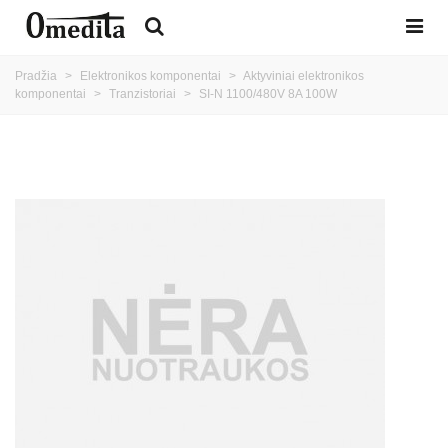
Pradžia
>
Elektronikos komponentai
>
Aktyviniai elektronikos
komponentai
>
Tranzistoriai
>
SI-N 1100/480V 8A 100W