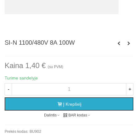
SI-N 1100/480V 8A 100W
Kaina 1,40 €
(su PVM)
Turime sandelyje
-
+
Į Krepšelį
Dalintis
BAR kodas
Prekės kodas:
BU902