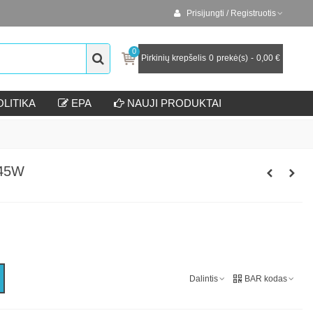
Prisijungti / Registruotis
0
Pirkinių krepšelis
0
prekė(s)
-
0,00 €
LITIKA
EPA
NAUJI PRODUKTAI
 45W
Dalintis
BAR kodas