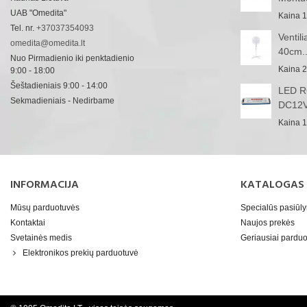
UAB "Omedita"
Kaina
1
Tel. nr.
+37037354093
Ventil
omedita@omedita.lt
40cm..
Nuo Pirmadienio iki penktadienio
Kaina
2
9:00 - 18:00
Šeštadieniais 9:00 - 14:00
LED RG
Sekmadieniais - Nedirbame
DC12V
Kaina
1
INFORMACIJA
KATALOGAS
Mūsų parduotuvės
Specialūs pasiūl
Kontaktai
Naujos prekės
Svetainės medis
Geriausiai pard
Elektronikos prekių parduotuvė