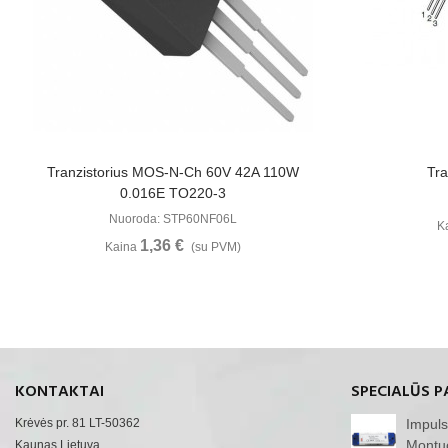
Žiūrėti Daugiau
Tranzistorius MOS-N-Ch 60V 42A 110W
Tr
0.016E TO220-3
Nuoroda: STP60NF06L
K
1,36 €
Kaina
(su PVM)
KONTAKTAI
SPECIALŪS P
Krėvės pr. 81 LT-50362
Impuls
Montu
Kaunas Lietuva