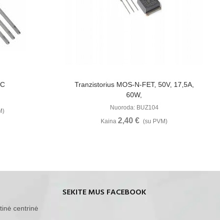
u
Žiūrėti Daugiau
2C
Tranzistorius MOS-N-FET, 50V, 17,5A,
60W,
Nuoroda: BUZ104
M)
2,40 €
Kaina
(su PVM)
SEKITE MUS FACEBOOK
tinė centrinė