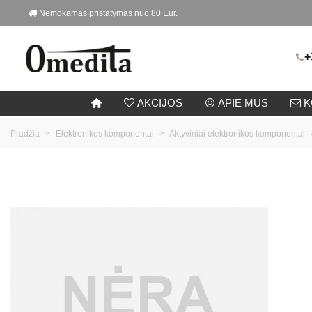
Nemokamas pristatymas nuo 80 Eur.
+
AKCIJOS
APIE MUS
K
Pradžia
>
Elektronikos komponentai
>
Aktyviniai elektronikos komponentai