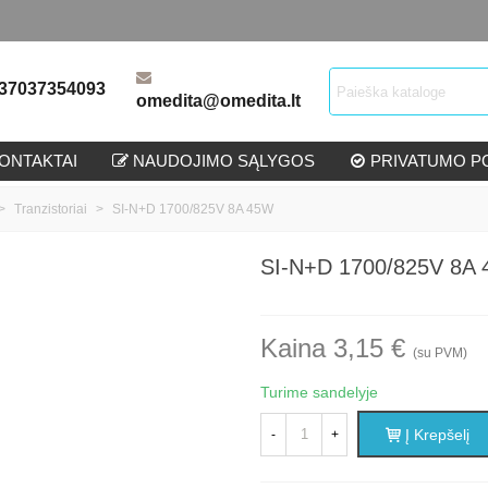
37037354093
omedita@omedita.lt
ONTAKTAI
NAUDOJIMO SĄLYGOS
PRIVATUMO PO
>
Tranzistoriai
>
SI-N+D 1700/825V 8A 45W
SI-N+D 1700/825V 8A
Kaina 3,15 €
(su PVM)
Turime sandelyje
Į Krepšelį
-
+