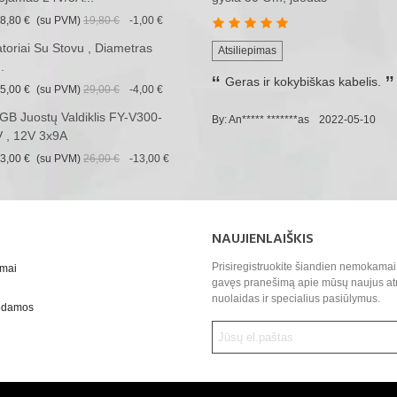
8,80 €
(su PVM)
19,80 €
-1,00 €
iatoriai Su Stovu , Diametras
Atsiliepimas
.
Geras ir kokybiškas kabelis.
5,00 €
(su PVM)
29,00 €
-4,00 €
B Juostų Valdiklis FY-V300-
By: An***** *******as
2022-05-10
 , 12V 3x9A
3,00 €
(su PVM)
26,00 €
-13,00 €
NAUJIENLAIŠKIS
Prisiregistruokite šiandien nemokamai 
ymai
gavęs pranešimą apie mūsų naujus at
nuolaidas ir specialius pasiūlymus.
uodamos