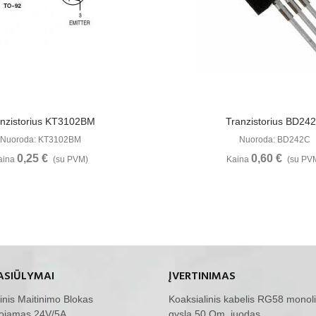
Žiūrėti Daugiau
Žiūrėti Daugia
anzistorius KT3102BM
Tranzistorius BD24
Nuoroda: KT3102BM
Nuoroda: BD242C
0,25 €
0,60 €
aina
(su PVM)
Kaina
(su PV
ASIŪLYMAI
ĮVERTINIMAS
inis Maitinimo Blokas
Koaksialinis kabelis RG58 monoli
ojamas 24V/5A...
gysla 50 Om, juodas