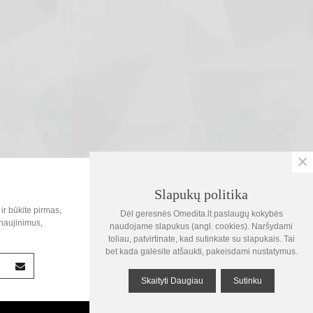
×
SOC.TINKLAI
Slapukų politika
0
ir būkite pirmas,
Dėl geresnės Omedita.lt paslaugų kokybės
Krepšelis
naujinimus,
naudojame slapukus (angl. cookies). Naršydami
toliau, patvirtinate, kad sutinkate su slapukais. Tai
1
bet kada galėsite atšaukti, pakeisdami nustatymus.
Žiūrėta
Skaityti Daugiau
Sutinku
Į viršų