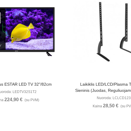
Žiūrėti Daugiau
Žiūrėti Daugia
rius ESTAR LED TV 32"/82cm
Laikiklis LED/LCD/Plasma 
Sieninis (juodas, Reguliuojam
uoroda: LEDTV32S1T2
Nuoroda: LCLCD123
224,90 €
ina
(su PVM)
28,50 €
Kaina
(su P