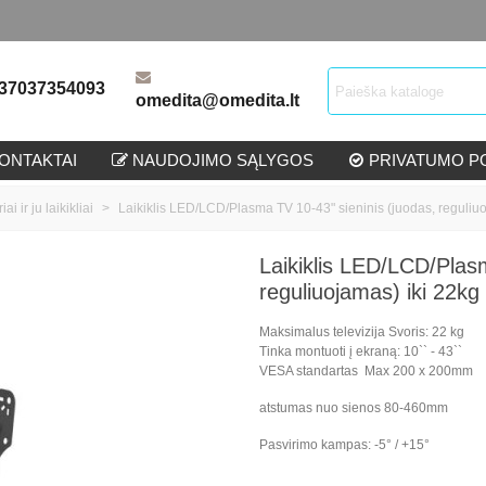
37037354093
omedita@omedita.lt
ONTAKTAI
NAUDOJIMO SĄLYGOS
PRIVATUMO PO
ai ir ju laikikliai
>
Laikiklis LED/LCD/Plasma TV 10-43" sieninis (juodas, reguliuo
Laikiklis LED/LCD/Plasm
reguliuojamas) iki 22kg
Maksimalus
televizija
Svoris:
22
kg
Tinka montuoti
į ekraną
:
10
``
-
43
``
VESA
standartas
Max 200 x 200mm
atstumas nuo sienos
80-460mm
Pasvirimo kampas: -5° / +15°