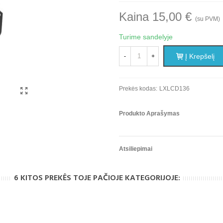
Kaina 15,00 €
(su PVM)
Turime sandelyje
Į Krepšelį
-
+
Prekės kodas:
LXLCD136
Produkto Aprašymas
Atsiliepimai
6 KITOS PREKĖS TOJE PAČIOJE KATEGORIJOJE: