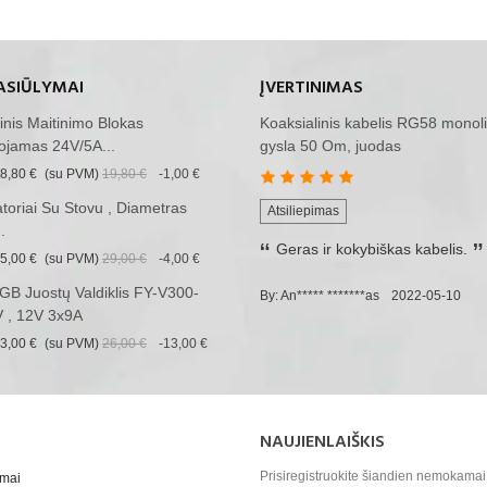
ASIŪLYMAI
ĮVERTINIMAS
inis Maitinimo Blokas
Koaksialinis kabelis RG58 monoli
ojamas 24V/5A...
gysla 50 Om, juodas
8,80 €
(su PVM)
19,80 €
-1,00 €
iatoriai Su Stovu , Diametras
Atsiliepimas
.
Geras ir kokybiškas kabelis.
5,00 €
(su PVM)
29,00 €
-4,00 €
B Juostų Valdiklis FY-V300-
By: An***** *******as
2022-05-10
 , 12V 3x9A
3,00 €
(su PVM)
26,00 €
-13,00 €
NAUJIENLAIŠKIS
Prisiregistruokite šiandien nemokamai 
ymai