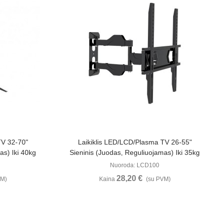
u
Žiūrėti Daugiau
TV 32-70"
Laikiklis LED/LCD/Plasma TV 26-55"
as) Iki 40kg
Sieninis (juodas, Reguliuojamas) Iki 35kg
Nuoroda: LCD100
28,20 €
VM)
Kaina
(su PVM)