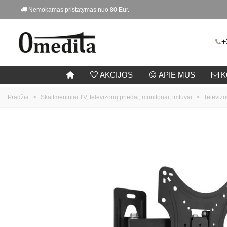
Nemokamas pristatymas nuo 80 Eur.
+
AKCIJOS
APIE MUS
K
Pradžia
>
Skaitmeniniai TV, televizorių priedai, monitoriai, imtuvai
>
Televizori