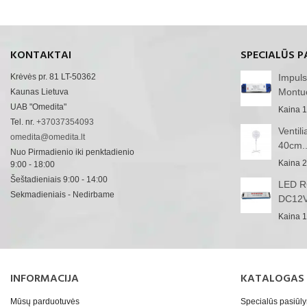
KONTAKTAI
SPECIALŪS P
Krėvės pr. 81 LT-50362
Impuls
Montu
Kaunas Lietuva
UAB "Omedita"
Kaina
1
Tel. nr.
+37037354093
Ventil
omedita@omedita.lt
40cm..
Nuo Pirmadienio iki penktadienio
Kaina
2
9:00 - 18:00
Šeštadieniais 9:00 - 14:00
LED RG
Sekmadieniais - Nedirbame
DC12V
Kaina
1
INFORMACIJA
KATALOGAS
Mūsų parduotuvės
Specialūs pasiūl