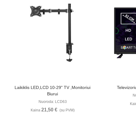
Žiūrėti Daugiau
Laikiklis LED,LCD 10-29" TV ,monitoriui
Televizo
Biurui
N
Nuoroda: LCD63
Ka
21,50 €
Kaina
(su PVM)