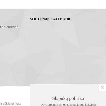
SEKITE MUS FACEBOOK
tinė centrinė
×
SOC.TINKLAI
Slapukų politika
0
ir būkite pirmas,
Dėl geresnės Omedita.lt paslaugų kokybės
Krepšelis