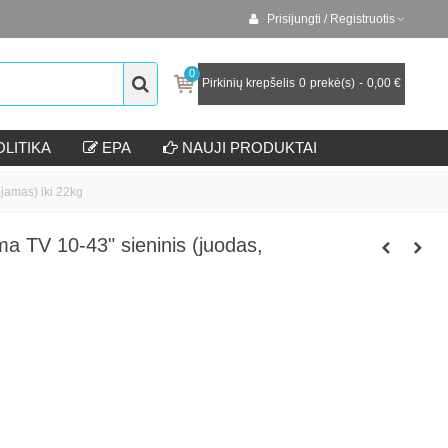
Prisijungti / Registruotis
0
Pirkinių krepšelis
0
prekė(s)
-
0,00 €
LITIKA
EPA
NAUJI PRODUKTAI
jamas) iki 22kg
a TV 10-43" sieninis (juodas,