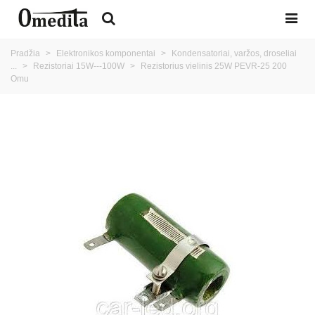
Pradžia
>
Elektronikos komponentai
>
Kondensatoriai, varžos, droseliai
...
>
Rezistoriai 15W---100W
>
Rezistorius vielinis 25W PEVR-25 200
Omu