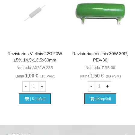
Rezistorius Vielinis 22Ω 20W
Rezistorius Vielinis 30W 30R,
±5% 14,5x13,5x60mm
PEV-30
Nuoroda: AX20W-22R
Nuoroda: ПЭВ-30
1,00 €
1,50 €
Kaina
(su PVM)
Kaina
(su PVM)
-
+
-
+
Į Krepšelį
Į Krepšelį