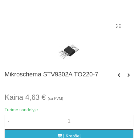
Mikroschema STV9302A TO220-7
Kaina 4,63 €
(su PVM)
Turime sandelyje
-
+
Į Krepšelį