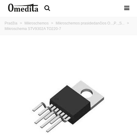
Pradžia
>
Mikroschemos
>
Mikroschemos prasidedančios O...,P...,S...
>
Mikroschema STV9302A TO220-7