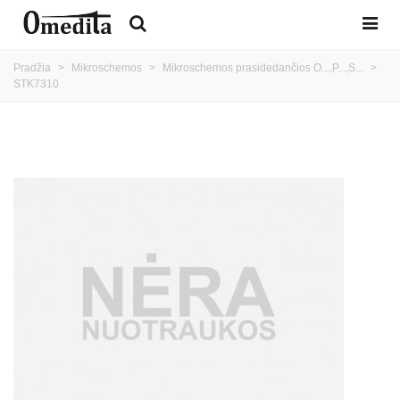
Pradžia
>
Mikroschemos
>
Mikroschemos prasidedančios O...,P...,S...
>
STK7310