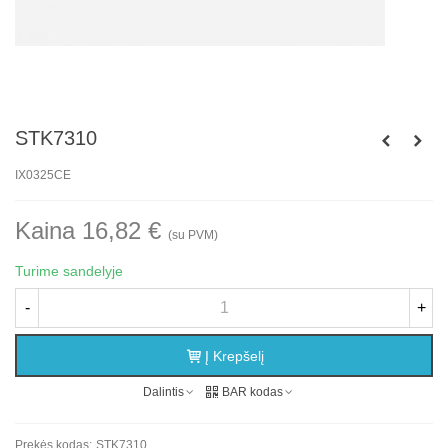
STK7310
IX0325CE
Kaina 16,82 €
(su PVM)
Turime sandelyje
-
+
Į Krepšelį
Dalintis
BAR kodas
Prekės kodas:
STK7310