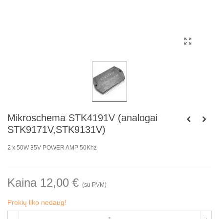
Mikroschema STK4191V (analogai
STK9171V,STK9131V)
2 x 50W 35V POWER AMP 50Khz
Kaina 12,00 €
(su PVM)
Prekių liko nedaug!