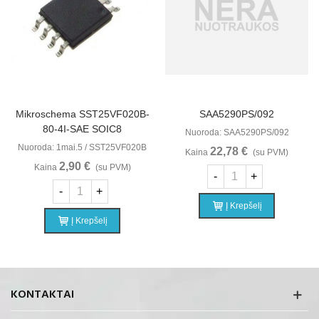
Mikroschema SST25VF020B-
SAA5290PS/092
80-4I-SAE SOIC8
Nuoroda: SAA5290PS/092
Nuoroda: 1mai.5 / SST25VF020B
22,78 €
Kaina
(su PVM)
2,90 €
Kaina
(su PVM)
-
+
-
+
Į Krepšelį
Į Krepšelį
KONTAKTAI