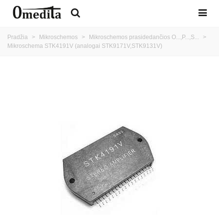
Pradžia
>
Mikroschemos
>
Mikroschemos prasidedančios O...,P...,S...
>
Mikroschema STK4191V (analogai STK9171V,STK9131V)