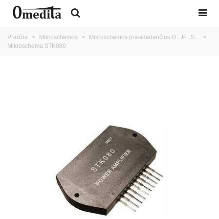
Pradžia
>
Mikroschemos
>
Mikroschemos prasidedančios O...,P...,S...
>
Mikroschema STK080