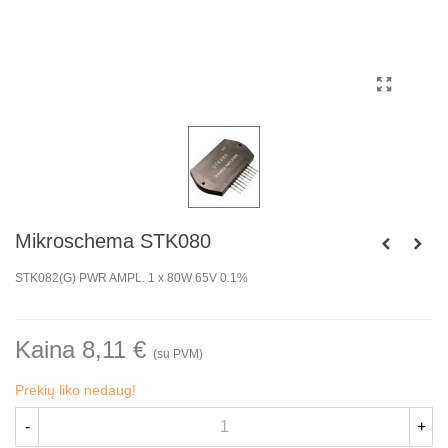
Mikroschema STK080
STK082(G) PWR AMPL. 1 x 80W 65V 0.1%
Kaina 8,11 €
(su PVM)
Prekių liko nedaug!
-
+