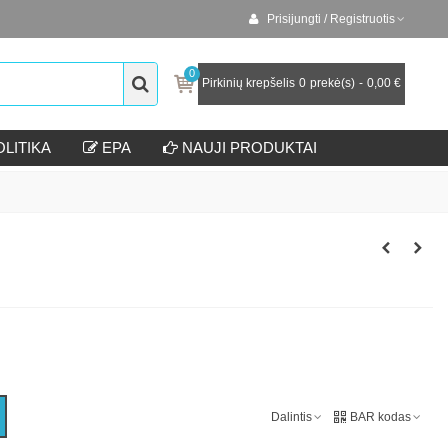
Prisijungti / Registruotis
0
Pirkinių krepšelis
0
prekė(s)
-
0,00 €
LITIKA
EPA
NAUJI PRODUKTAI
Dalintis
BAR kodas