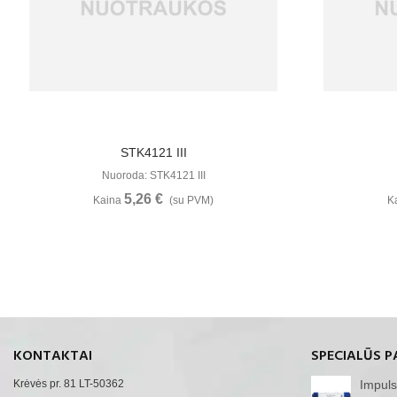
Žiūrėti Daugiau
STK4121 III
Nuoroda: STK4121 III
5,26 €
Kaina
(su PVM)
K
KONTAKTAI
SPECIALŪS P
Krėvės pr. 81 LT-50362
Impuls