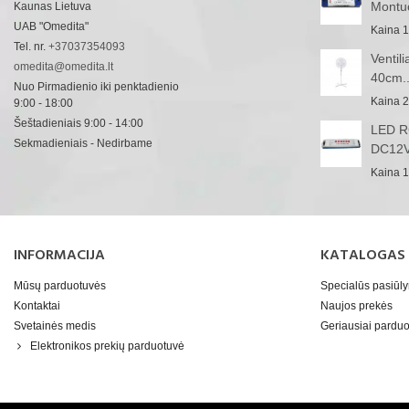
Montu
Kaunas Lietuva
UAB "Omedita"
Kaina
1
Tel. nr.
+37037354093
Ventil
omedita@omedita.lt
40cm..
Nuo Pirmadienio iki penktadienio
Kaina
2
9:00 - 18:00
Šeštadieniais 9:00 - 14:00
LED RG
Sekmadieniais - Nedirbame
DC12V
Kaina
1
INFORMACIJA
KATALOGAS
Mūsų parduotuvės
Specialūs pasiūl
Kontaktai
Naujos prekės
Svetainės medis
Geriausiai pard
Elektronikos prekių parduotuvė