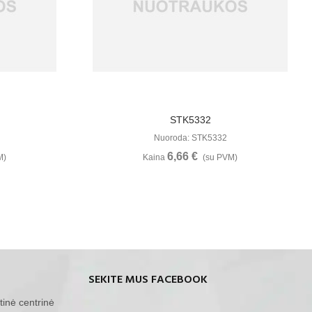
u
Žiūrėti Daugiau
STK5332
Nuoroda: STK5332
6,66 €
M)
Kaina
(su PVM)
SEKITE MUS FACEBOOK
tinė centrinė