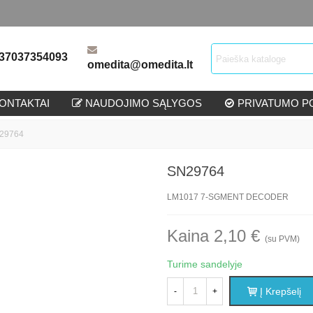
37037354093
omedita@omedita.lt
ONTAKTAI
NAUDOJIMO SĄLYGOS
PRIVATUMO PO
29764
SN29764
LM1017 7-SGMENT DECODER
Kaina 2,10 €
(su PVM)
Turime sandelyje
Į Krepšelį
-
+