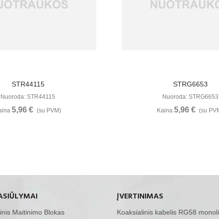
Žiūrėti Daugiau
Žiūrėti Daugia
STR44115
STRG6653
Nuoroda: STR44115
Nuoroda: STRG6653
5,96 €
5,96 €
aina
(su PVM)
Kaina
(su PV
ASIŪLYMAI
ĮVERTINIMAS
inis Maitinimo Blokas
Koaksialinis kabelis RG58 monoli