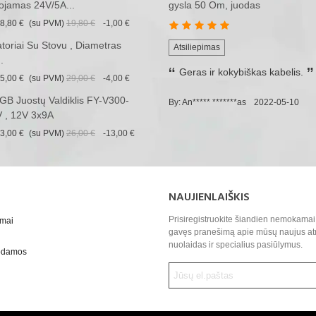
ojamas 24V/5A...
gysla 50 Om, juodas
8,80 €
(su PVM)
19,80 €
-1,00 €
iatoriai Su Stovu , Diametras
Atsiliepimas
.
Geras ir kokybiškas kabelis.
5,00 €
(su PVM)
29,00 €
-4,00 €
B Juostų Valdiklis FY-V300-
By: An***** *******as
2022-05-10
 , 12V 3x9A
3,00 €
(su PVM)
26,00 €
-13,00 €
NAUJIENLAIŠKIS
Prisiregistruokite šiandien nemokamai 
ymai
gavęs pranešimą apie mūsų naujus at
nuolaidas ir specialius pasiūlymus.
uodamos