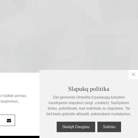
×
SOC.TINKLAI
Slapukų politika
0
ir būkite pirmas,
Dėl geresnės Omedita.lt paslaugų kokybės
Krepšelis
naujinimus,
naudojame slapukus (angl. cookies). Naršydami
toliau, patvirtinate, kad sutinkate su slapukais. Tai
1
bet kada galėsite atšaukti, pakeisdami nustatymus.
Žiūrėta
Skaityti Daugiau
Sutinku