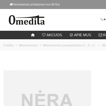
Nemokamas pristatymas nuo 80 Eur.
+
AKCIJOS
APIE MUS
K
Pradžia
>
Mikroschemos
>
Mikroschemos prasidedančios O...,P...,S...
>
SN