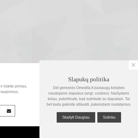
×
SOC.TINKLAI
Slapukų politika
0
ir būkite pirmas,
Dėl geresnės Omedita.lt paslaugų kokybės
Krepšelis
naujinimus,
naudojame slapukus (angl. cookies). Naršydami
toliau, patvirtinate, kad sutinkate su slapukais. Tai
1
bet kada galėsite atšaukti, pakeisdami nustatymus.
Žiūrėta
Skaityti Daugiau
Sutinku
Į viršų