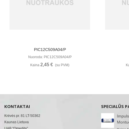
Žiūrėti Daugiau
PIC12C509A04/P
Nuoroda: PIC12C509A04/P
2,45 €
Kaina
(su PVM)
K
KONTAKTAI
SPECIALŪS P
Krėvės pr. 81 LT-50362
Impuls
Montu
Kaunas Lietuva
UAB "Omedita"