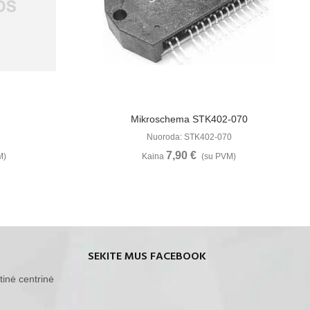
u
Žiūrėti Daugiau
Mikroschema STK402-070
Nuoroda: STK402-070
7,90 €
M)
Kaina
(su PVM)
SEKITE MUS FACEBOOK
tinė centrinė