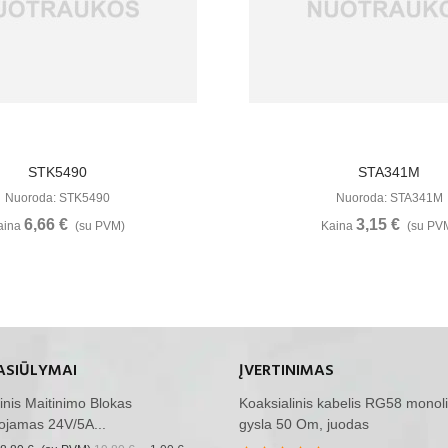
Žiūrėti Daugiau
Žiūrėti Daugia
STK5490
STA341M
Nuoroda: STK5490
Nuoroda: STA341M
6,66 €
3,15 €
aina
(su PVM)
Kaina
(su PV
ASIŪLYMAI
ĮVERTINIMAS
inis Maitinimo Blokas
Koaksialinis kabelis RG58 monoli
ojamas 24V/5A...
gysla 50 Om, juodas