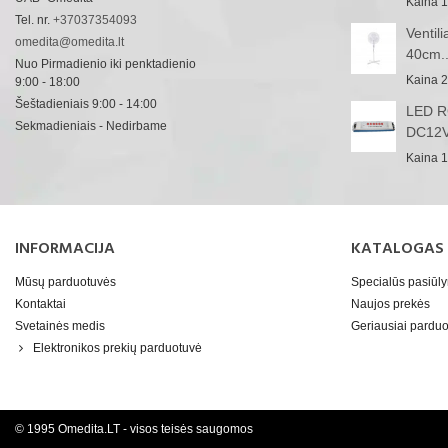
Kaina
1
Tel. nr.
+37037354093
Ventil
omedita@omedita.lt
40cm..
Nuo Pirmadienio iki penktadienio
Kaina
2
9:00 - 18:00
Šeštadieniais 9:00 - 14:00
LED RG
Sekmadieniais - Nedirbame
DC12V
Kaina
1
INFORMACIJA
KATALOGAS
Mūsų parduotuvės
Specialūs pasiūl
Kontaktai
Naujos prekės
Svetainės medis
Geriausiai pard
Elektronikos prekių parduotuvė
© 1995 Omedita.LT - visos teisės saugomos