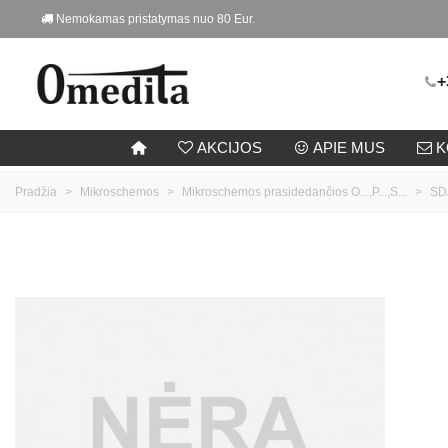
Nemokamas pristatymas nuo 80 Eur.
+
AKCIJOS
APIE MUS
K
Pradžia
>
Mikroschemos
>
Mikroschemos prasidedančios O...,P...,S...
>
SD