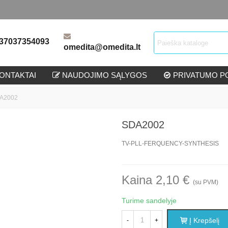
37037354093
omedita@omedita.lt
ONTAKTAI
NAUDOJIMO SĄLYGOS
PRIVATUMO PO
A2002
SDA2002
TV-PLL-FERQUENCY-SYNTHESIS
Kaina 2,10 €
(su PVM)
Turime sandelyje
Į Krepšelį
-
+