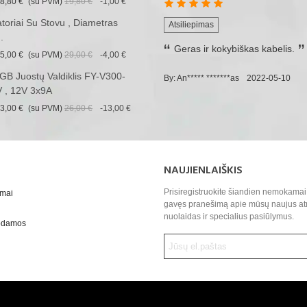
8,80 €
(su PVM)
19,80 €
-1,00 €
iatoriai Su Stovu , Diametras
Atsiliepimas
.
Geras ir kokybiškas kabelis.
5,00 €
(su PVM)
29,00 €
-4,00 €
B Juostų Valdiklis FY-V300-
By: An***** *******as
2022-05-10
 , 12V 3x9A
3,00 €
(su PVM)
26,00 €
-13,00 €
NAUJIENLAIŠKIS
Prisiregistruokite šiandien nemokamai 
ymai
gavęs pranešimą apie mūsų naujus at
nuolaidas ir specialius pasiūlymus.
uodamos