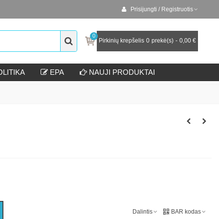
Prisijungti / Registruotis
0
Pirkinių krepšelis
0
prekė(s)
-
0,00 €
LITIKA
EPA
NAUJI PRODUKTAI
Dalintis
BAR kodas