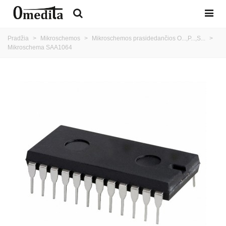
Pradžia
>
Mikroschemos
>
Mikroschemos prasidedančios O...,P...,S...
>
Mikroschema SAA1064