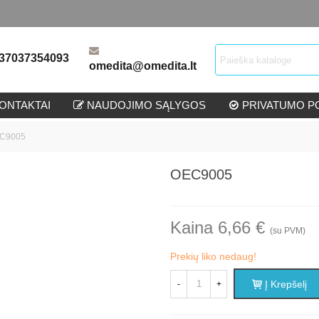
37037354093
omedita@omedita.lt
ONTAKTAI
NAUDOJIMO SĄLYGOS
PRIVATUMO PO
C9005
OEC9005
Kaina 6,66 €
(su PVM)
Prekių liko nedaug!
Į Krepšelį
-
+