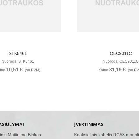
Žiūrėti Daugiau
Žiūrėti Daugia
STK5461
OEC9011C
Nuoroda: STK5461
Nuoroda: OEC9011C
10,51 €
31,19 €
ina
(su PVM)
Kaina
(su P
ASIŪLYMAI
ĮVERTINIMAS
inis Maitinimo Blokas
Koaksialinis kabelis RG58 monoli