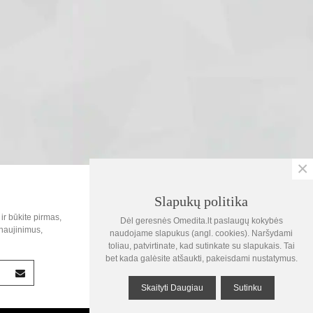
×
SOC.TINKLAI
Slapukų politika
0
ir būkite pirmas,
Dėl geresnės Omedita.lt paslaugų kokybės
Krepšelis
naujinimus,
naudojame slapukus (angl. cookies). Naršydami
toliau, patvirtinate, kad sutinkate su slapukais. Tai
1
bet kada galėsite atšaukti, pakeisdami nustatymus.
Žiūrėta
Skaityti Daugiau
Sutinku