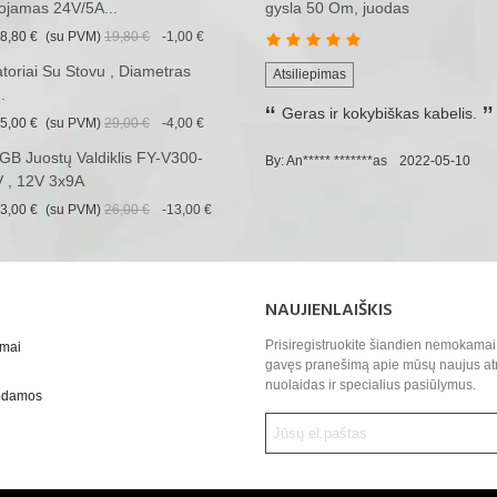
ojamas 24V/5A...
gysla 50 Om, juodas
8,80 €
(su PVM)
19,80 €
-1,00 €
iatoriai Su Stovu , Diametras
Atsiliepimas
.
Geras ir kokybiškas kabelis.
5,00 €
(su PVM)
29,00 €
-4,00 €
B Juostų Valdiklis FY-V300-
By: An***** *******as
2022-05-10
 , 12V 3x9A
3,00 €
(su PVM)
26,00 €
-13,00 €
NAUJIENLAIŠKIS
Prisiregistruokite šiandien nemokamai 
ymai
gavęs pranešimą apie mūsų naujus at
nuolaidas ir specialius pasiūlymus.
uodamos