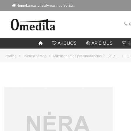
Nemokamas pristatymas nuo 80 Eur.
+
AKCIJOS
APIE MUS
K
Pradžia
>
Mikroschemos
>
Mikroschemos prasidedančios O...,P...,S...
>
OE