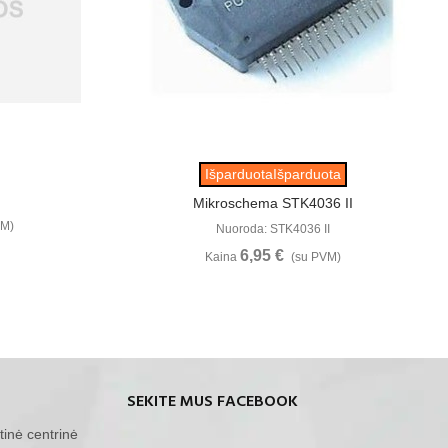
u
Žiūrėti Daugiau
IšparduotaIšparduota
Mikroschema STK4036 II
VM)
Nuoroda: STK4036 II
6,95 €
Kaina
(su PVM)
SEKITE MUS FACEBOOK
tinė centrinė