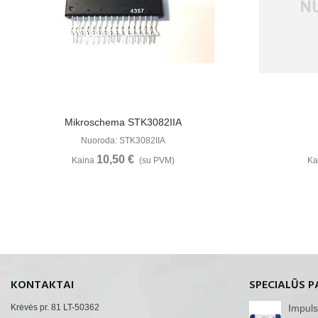
Žiūrėti Daugiau
Mikroschema STK3082IIA
Nuoroda: STK3082IIA
10,50 €
Kaina
(su PVM)
Ka
KONTAKTAI
SPECIALŪS P
Krėvės pr. 81 LT-50362
Impuls