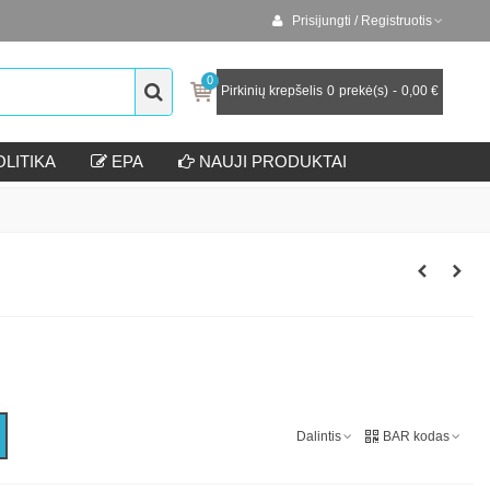
Prisijungti / Registruotis
0
Pirkinių krepšelis
0
prekė(s)
-
0,00 €
LITIKA
EPA
NAUJI PRODUKTAI
Dalintis
BAR kodas