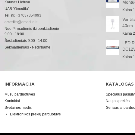
Montu
Kaunas Lietuva
UAB "Omedita"
Kaina
1
Tel. nr.
+37037354093
Ventil
omedita@omedita.lt
40cm..
Nuo Pirmadienio iki penktadienio
Kaina
2
9:00 - 18:00
Šeštadieniais 9:00 - 14:00
LED RG
Sekmadieniais - Nedirbame
DC12V
Kaina
1
INFORMACIJA
KATALOGAS
Mūsų parduotuvės
Specialūs pasiūl
Kontaktai
Naujos prekės
Svetainės medis
Geriausiai pard
Elektronikos prekių parduotuvė