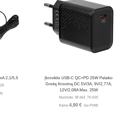
u
Žiūrėti Daugiau
mA 2,1/5,5
Įkroviklis USB-C QC+PD 25W Palaiko
Greitą Krovimą DC 5V/3A, 9V/2,77A,
226
12V/2,08A Max. 25W
M)
Nuoroda: 38 dėž. 76-020
4,90 €
Kaina
(su PVM)