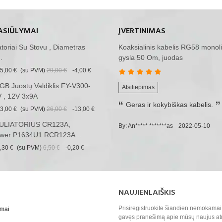
ASIŪLYMAI
ĮVERTINIMAS
iatoriai Su Stovu , Diametras
Koaksialinis kabelis RG58 monoli
.
gysla 50 Om, juodas
5,00 €
(su PVM)
29,00 €
-4,00 €
B Juostų Valdiklis FY-V300-
Atsiliepimas
 , 12V 3x9A
Geras ir kokybiškas kabelis.
3,00 €
(su PVM)
26,00 €
-13,00 €
LIATORIUS CR123A,
By: An***** *******as
2022-05-10
wer P1634U1 RCR123A...
,30 €
(su PVM)
6,50 €
-0,20 €
NAUJIENLAIŠKIS
Prisiregistruokite šiandien nemokamai 
ymai
gavęs pranešimą apie mūsų naujus at