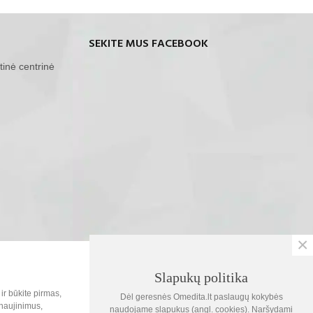
SEKITE MUS FACEBOOK
tinė centrinė
×
SOC.TINKLAI
Slapukų politika
0
ir būkite pirmas,
Dėl geresnės Omedita.lt paslaugų kokybės
Krepšelis
naujinimus,
naudojame slapukus (angl. cookies). Naršydami