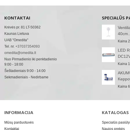
KONTAKTAI
SPECIALŪS P
Krėvės pr. 81 LT-50362
Ventil
40cm..
Kaunas Lietuva
UAB "Omedita"
Kaina
2
Tel. nr.
+37037354093
LED RG
omedita@omedita.lt
DC12V
Nuo Pirmadienio iki penktadienio
Kaina
1
9:00 - 18:00
Šeštadieniais 9:00 - 14:00
AKUMU
Sekmadieniais - Nedirbame
Keppo
Kaina
6
INFORMACIJA
KATALOGAS
Mūsų parduotuvės
Specialūs pasiūl
Kontaktai
Naujos prekės