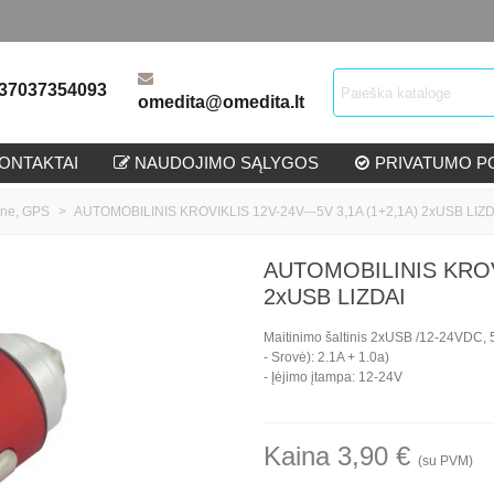
37037354093
omedita@omedita.lt
ONTAKTAI
NAUDOJIMO SĄLYGOS
PRIVATUMO PO
hone, GPS
>
AUTOMOBILINIS KROVIKLIS 12V-24V---5V 3,1A (1+2,1A) 2xUSB LIZD
AUTOMOBILINIS KROVI
2xUSB LIZDAI
Maitinimo šaltinis 2xUSB /12-24VDC, 
-
Srovė
):
2
.1A
+
1
.0a
)
-
Įėjimo įtampa
:
12-24V
Kaina 3,90 €
(su PVM)