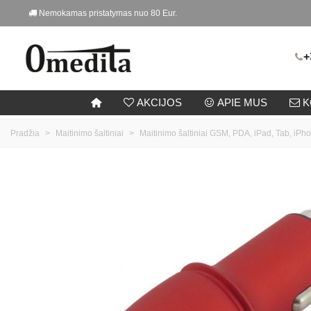
Nemokamas pristatymas nuo 80 Eur.
+
AKCIJOS
APIE MUS
K
Pradžia
>
Maitinimo šaltiniai
>
Maitinimo šaltiniai GSM, PDA, iPad, Tab, iP