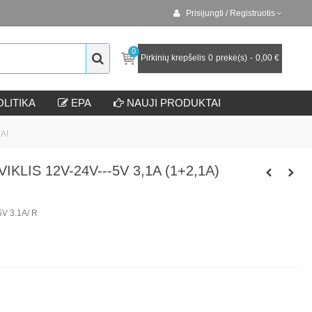
Prisijungti / Registruotis
0
Pirkinių krepšelis
0
prekė(s)
-
0,00 €
LITIKA
EPA
NAUJI PRODUKTAI
AI
KLIS 12V-24V---5V 3,1A (1+2,1A)
5V 3.1A/ R