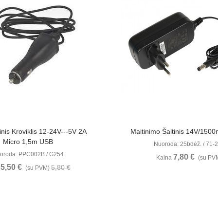
Žiūrėti Daugiau
Žiūrėti Daugia
nis Kroviklis 12-24V---5V 2A
Maitinimo Šaltinis 14V/1500
Micro 1,5m USB
Nuoroda: 25bdėž. / 71-
oroda: PPC002B / G254
7,80 €
Kaina
(su PV
5,50 €
5,80 €
a
(su PVM)