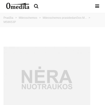
Pradžia
>
Mikroschemos
>
Mikroschemos prasidedančios M...
>
M58653P