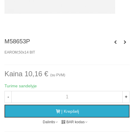
M58653P
EAROM;50x14 BIT
Kaina 10,16 €
(su PVM)
Turime sandelyje
-
+
Į Krepšelį
Dalintis
BAR kodas