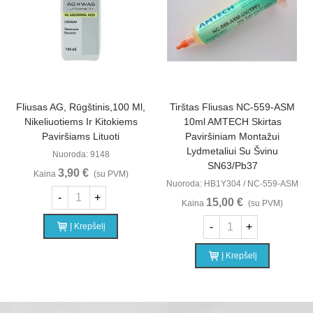
Fliusas AG, Rūgštinis,100 Ml,
Tirštas Fliusas NC-559-ASM
Nikeliuotiems Ir Kitokiems
10ml AMTECH Skirtas
Paviršiams Lituoti
Paviršiniam Montažui
Lydmetaliui Su Švinu
Nuoroda: 9148
SN63/Pb37
3,90 €
Kaina
(su PVM)
Nuoroda: HB1Y304 / NC-559-ASM
-
+
15,00 €
Kaina
(su PVM)
-
+
Į Krepšelį
Į Krepšelį