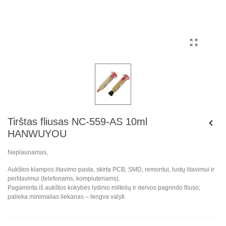
Tirštas fliusas NC-559-AS 10ml
HANWUYOU
Neplaunamas,
Aukštos klampos litavimo pasta, skirta PCB, SMD, remontui, lustų litavimui ir
perlitavimui (telefonams, kompiuteriams).
Pagaminta iš aukštos kokybės lydinio miltelių ir dervos pagrindo fliuso;
palieka minimalias liekanas – lengva valyti.