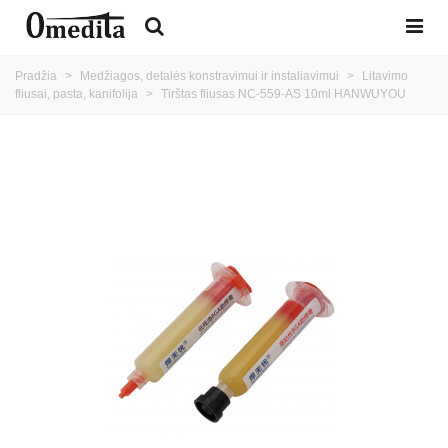
Pradžia
>
Medžiagos, detalės konstravimui ir instaliavimui
>
Litavimo
fliusai, pasta, kanifolija
>
Tirštas fliusas NC-559-AS 10ml HANWUYOU