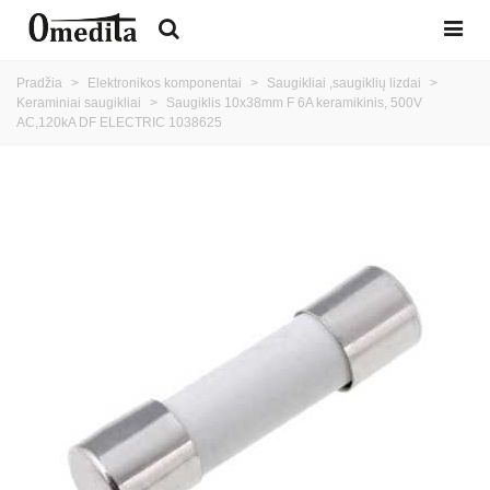
Pradžia
>
Elektronikos komponentai
>
Saugikliai ,saugiklių lizdai
>
Keraminiai saugikliai
>
Saugiklis 10x38mm F 6A keramikinis, 500V
AC,120kA DF ELECTRIC 1038625