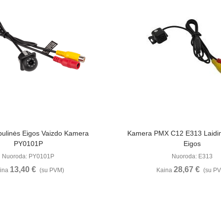
Žiūrėti Daugiau
Žiūrėti Daugia
tbulinės Eigos Vaizdo Kamera
Kamera PMX C12 E313 Laidin
PY0101P
Eigos
Nuoroda: PY0101P
Nuoroda: E313
13,40 €
28,67 €
ina
(su PVM)
Kaina
(su P