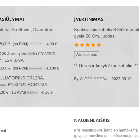
ASIŪLYMAI
ĮVERTINIMAS
iatoriai Su Stovu , Diametras
Koaksialinis kabelis RG58 monoli
.
gysla 50 Om, juodas
5,00 €
(su PVM)
29,00 €
-4,00 €
B Juostų Valdiklis FY-V300-
Atsiliepimas
 , 12V 3x9A
Geras ir kokybiškas kabelis.
3,00 €
(su PVM)
26,00 €
-13,00 €
LIATORIUS CR123A,
By: An***** *******as
2022-05-10
wer P1634U1 RCR123A...
,30 €
(su PVM)
6,50 €
-0,20 €
NAUJIENLAIŠKIS
Prisiregistruokite šiandien nemokamai 
ymai
gavęs pranešimą apie mūsų naujus at