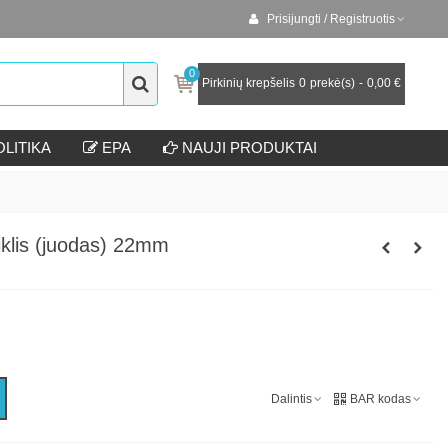
Prisijungti / Registruotis
0
Pirkinių krepšelis
0
prekė(s)
-
0,00 €
LITIKA
EPA
NAUJI PRODUKTAI
iklis (juodas) 22mm
Dalintis
BAR kodas