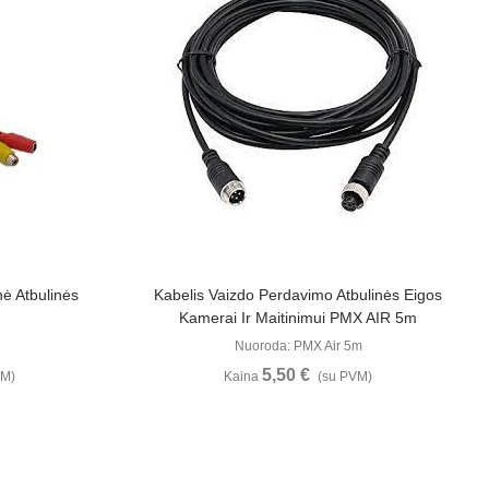
u
Žiūrėti Daugiau
ė Atbulinės
Kabelis Vaizdo Perdavimo Atbulinės Eigos
Kamerai Ir Maitinimui PMX AIR 5m
Nuoroda: PMX Air 5m
5,50 €
VM)
Kaina
(su PVM)