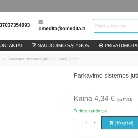
37037354093
omedita@omedita.lt
ONTAKTAI
NAUDOJIMO SĄLYGOS
PRIVATUMO PO
s
>
Parkavimo sistemos jutiklis (juodas) 22mm
Parkavimo sistemos jut
Kaina 4,34 €
(su PVM)
Turime sandelyje
Į Krepšelį
-
+