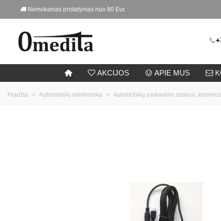
Nemokamas pristatymas nuo 80 Eur.
+
AKCIJOS
APIE MUS
K
Pradžia
>
Automobilių elektronika
>
Automobilių parkavimo radarai, kamero