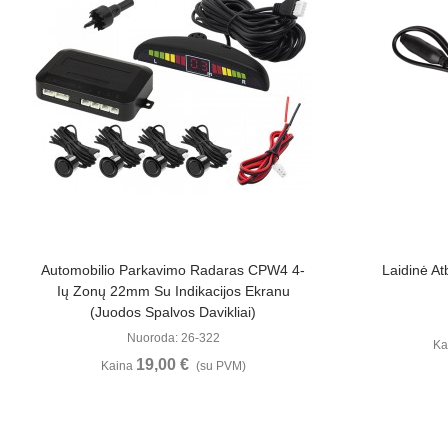
Žiūrėti Daugiau
Automobilio Parkavimo Radaras CPW4 4-
Laidinė A
Ių Zonų 22mm Su Indikacijos Ekranu
(juodos Spalvos Davikliai)
Nuoroda: 26-322
Ka
19,00 €
Kaina
(su PVM)