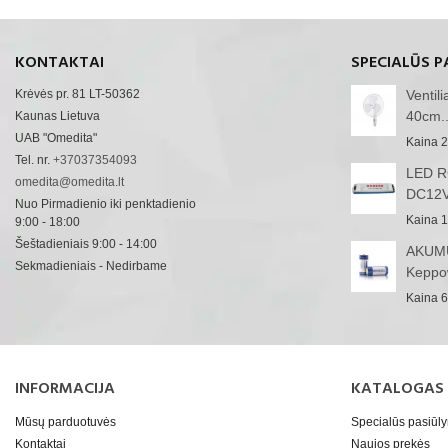
KONTAKTAI
SPECIALŪS P
Krėvės pr. 81 LT-50362
Ventil
40cm..
Kaunas Lietuva
UAB "Omedita"
Kaina
2
Tel. nr.
+37037354093
LED RG
omedita@omedita.lt
DC12V
Nuo Pirmadienio iki penktadienio
Kaina
1
9:00 - 18:00
Šeštadieniais 9:00 - 14:00
AKUMU
Sekmadieniais - Nedirbame
Keppo
Kaina
6
INFORMACIJA
KATALOGAS
Mūsų parduotuvės
Specialūs pasiūl
Kontaktai
Naujos prekės