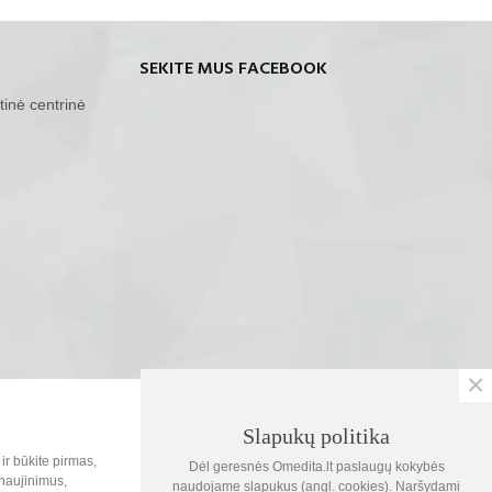
SEKITE MUS FACEBOOK
tinė centrinė
×
SOC.TINKLAI
Slapukų politika
0
ir būkite pirmas,
Dėl geresnės Omedita.lt paslaugų kokybės
Krepšelis
naujinimus,
naudojame slapukus (angl. cookies). Naršydami