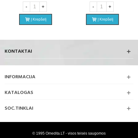
-
+
-
+
Į Krepšelį
Į Krepšelį
KONTAKTAI
INFORMACIJA
KATALOGAS
SOC.TINKLAI
© 1995 Omedita.LT - visos teisės saugomos