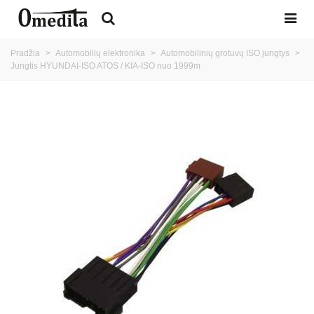
Pradžia
>
Automobilių elektronika
>
Automobilinių grotuvų ISO jungtys
>
Jungtis HYUNDAI-ISO ATOS / KIA-ISO nuo 1999m