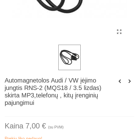
Automagnetolos Audi / VW įėjimo
jungtis RNS-2 (MQS18 / 3.5 lizdas)
skirta MP3,telefonų , kitų įrenginių
pajungimui
Kaina 7,00 €
(su PVM)
Prekių liko nedaug!