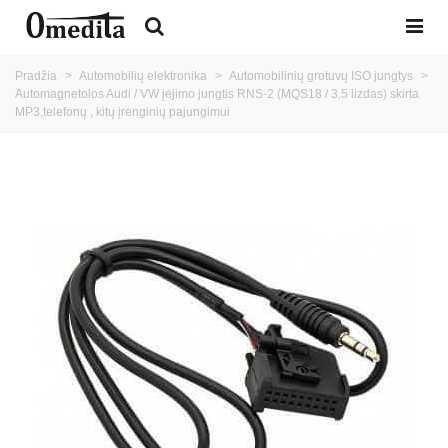
Pradžia
>
Automobilių elektronika
>
Automobilinių grotuvų ISO jungtys
>
Automagnetolos Audi / VW įėjimo jungtis RNS-2 (MQS18 / 3.5 lizdas) skirta
MP3,telefonų , kitų įrenginių pajungimui