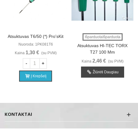
NAUJAI GAUTA
Atsuktuvas T6/50 (*) Pro'sKit
IšparduotaIšparduota
Nuoroda: 1PK081T6
Atsuktuvas HI-TEC TORX
T27 100 Mm
1,30 €
Kaina
(su PVM)
2,46 €
Kaina
(su PVM)
-
+
Žiūrėti Daugiau
Į Krepšelį
KONTAKTAI