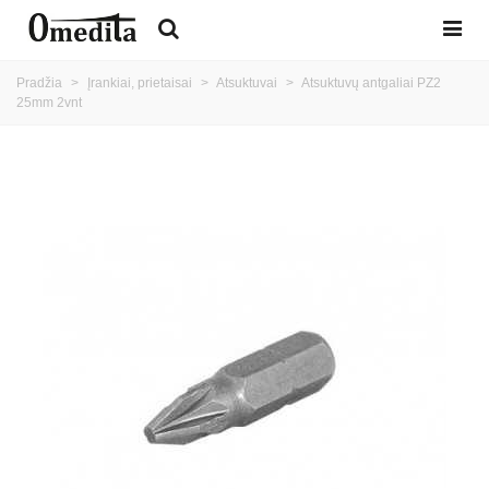
Pradžia
>
Įrankiai, prietaisai
>
Atsuktuvai
>
Atsuktuvų antgaliai PZ2
25mm 2vnt